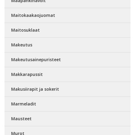
Maapähkinävoit
Maitokaakaojuomat
Maitosuklaat
Makeutus
Makeutusainepuristeet
Makkarapussit
Makusiirapit ja sokerit
Marmeladit
Mausteet
Murot