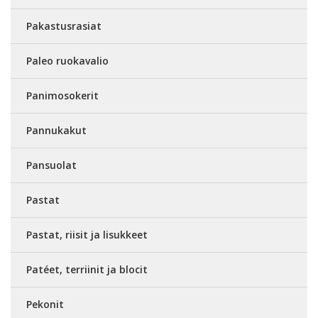
Pakastusrasiat
Paleo ruokavalio
Panimosokerit
Pannukakut
Pansuolat
Pastat
Pastat, riisit ja lisukkeet
Patéet, terriinit ja blocit
Pekonit