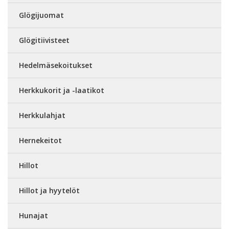
Glögijuomat
Glögitiivisteet
Hedelmäsekoitukset
Herkkukorit ja -laatikot
Herkkulahjat
Hernekeitot
Hillot
Hillot ja hyytelöt
Hunajat