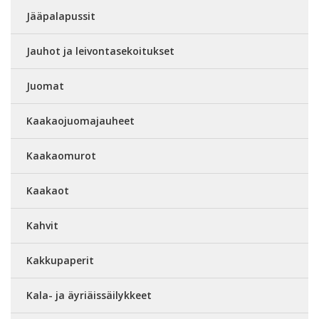
Jääpalapussit
Jauhot ja leivontasekoitukset
Juomat
Kaakaojuomajauheet
Kaakaomurot
Kaakaot
Kahvit
Kakkupaperit
Kala- ja äyriäissäilykkeet