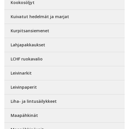
Kookosöljyt
Kuivatut hedelmät ja marjat
Kurpitsansiemenet
Lahjapakkaukset
LCHF ruokavalio
Leivinarkit
Leivinpaperit
Liha- ja lintusäilykkeet
Maapähkinät