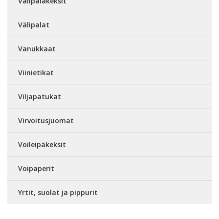
Välipalakeksit
Välipalat
Vanukkaat
Viinietikat
Viljapatukat
Virvoitusjuomat
Voileipäkeksit
Voipaperit
Yrtit, suolat ja pippurit