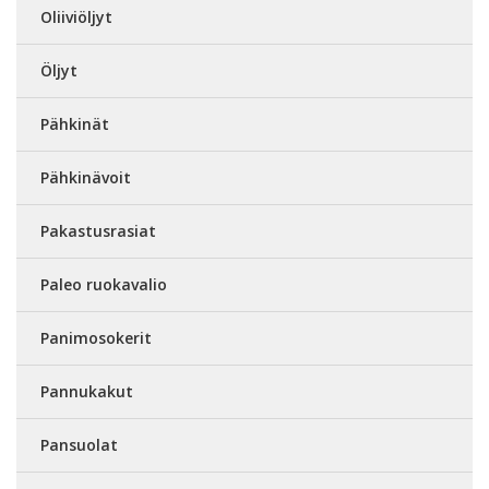
Oliiviöljyt
Öljyt
Pähkinät
Pähkinävoit
Pakastusrasiat
Paleo ruokavalio
Panimosokerit
Pannukakut
Pansuolat