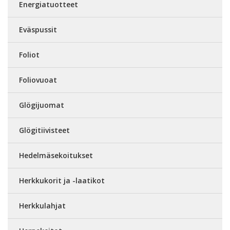
Energiatuotteet
Eväspussit
Foliot
Foliovuoat
Glögijuomat
Glögitiivisteet
Hedelmäsekoitukset
Herkkukorit ja -laatikot
Herkkulahjat