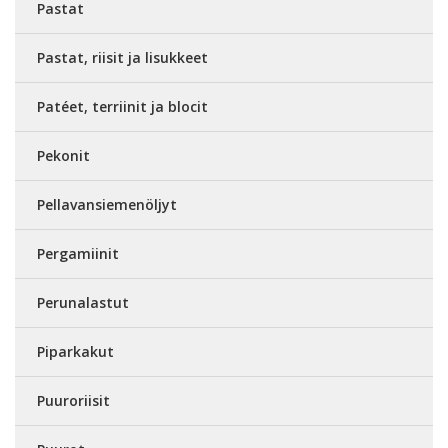
Pastat
Pastat, riisit ja lisukkeet
Patéet, terriinit ja blocit
Pekonit
Pellavansiemenöljyt
Pergamiinit
Perunalastut
Piparkakut
Puuroriisit