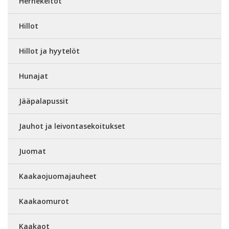
Hernekeitot
Hillot
Hillot ja hyytelöt
Hunajat
Jääpalapussit
Jauhot ja leivontasekoitukset
Juomat
Kaakaojuomajauheet
Kaakaomurot
Kaakaot