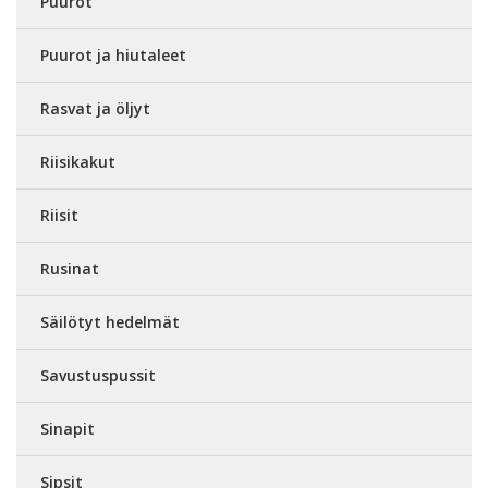
Puurot
Puurot ja hiutaleet
Rasvat ja öljyt
Riisikakut
Riisit
Rusinat
Säilötyt hedelmät
Savustuspussit
Sinapit
Sipsit