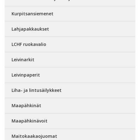
Kurpitsansiemenet
Lahjapakkaukset
LCHF ruokavalio
Leivinarkit
Leivinpaperit
Liha- ja lintusäilykkeet
Maapähkinät
Maapähkinävoit
Maitokaakaojuomat