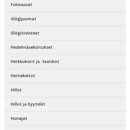
Foliovuoat
Glögijuomat
Glögitiivisteet
Hedelmäsekoitukset
Herkkukorit ja -laatikot
Hernekeitot
Hillot
Hillot ja hyytelöt
Hunajat