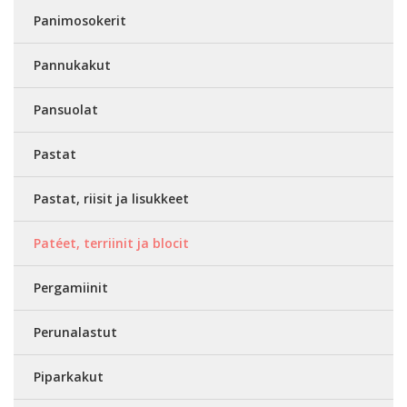
Panimosokerit
Pannukakut
Pansuolat
Pastat
Pastat, riisit ja lisukkeet
Patéet, terriinit ja blocit
Pergamiinit
Perunalastut
Piparkakut