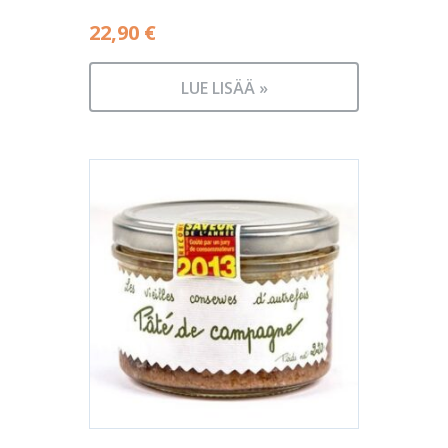
22,90
€
LUE LISÄÄ »