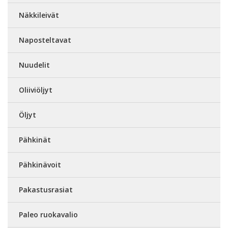
Näkkileivät
Naposteltavat
Nuudelit
Oliiviöljyt
Öljyt
Pähkinät
Pähkinävoit
Pakastusrasiat
Paleo ruokavalio