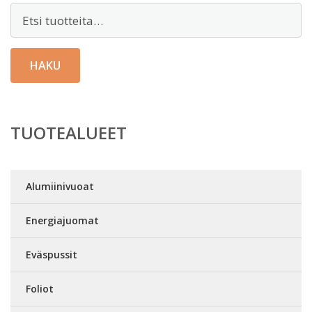
Etsi:
HAKU
TUOTEALUEET
Alumiinivuoat
Energiajuomat
Eväspussit
Foliot