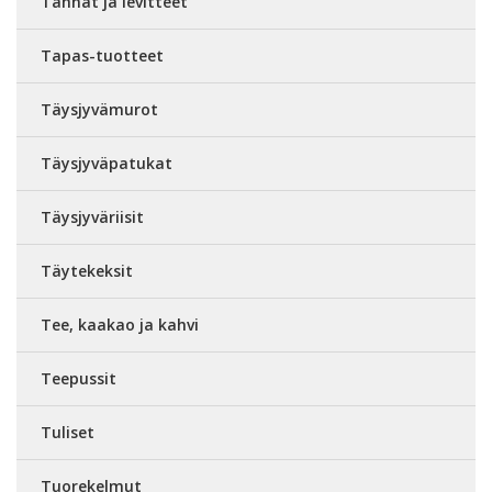
Tahnat ja levitteet
Tapas-tuotteet
Täysjyvämurot
Täysjyväpatukat
Täysjyväriisit
Täytekeksit
Tee, kaakao ja kahvi
Teepussit
Tuliset
Tuorekelmut