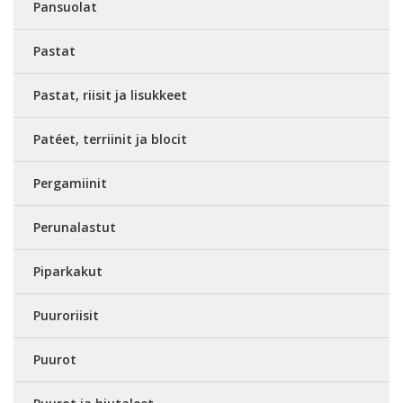
Pansuolat
Pastat
Pastat, riisit ja lisukkeet
Patéet, terriinit ja blocit
Pergamiinit
Perunalastut
Piparkakut
Puuroriisit
Puurot