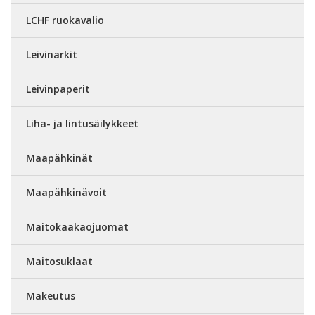
LCHF ruokavalio
Leivinarkit
Leivinpaperit
Liha- ja lintusäilykkeet
Maapähkinät
Maapähkinävoit
Maitokaakaojuomat
Maitosuklaat
Makeutus