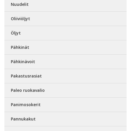
Nuudelit
Oliiviöljyt
Öljyt
Pähkinät
Pähkinävoit
Pakastusrasiat
Paleo ruokavalio
Panimosokerit
Pannukakut