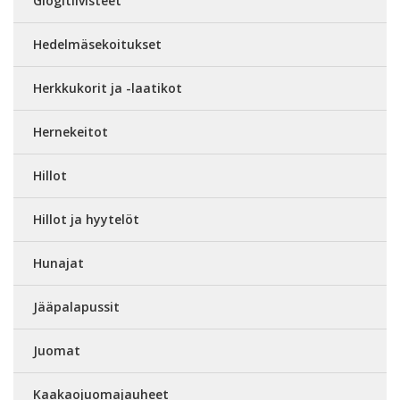
Glögitiivisteet
Hedelmäsekoitukset
Herkkukorit ja -laatikot
Hernekeitot
Hillot
Hillot ja hyytelöt
Hunajat
Jääpalapussit
Juomat
Kaakaojuomajauheet