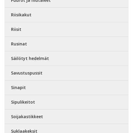
Puurot ja hiutaleet
Riisikakut
Riisit
Rusinat
Säilötyt hedelmät
Savustuspussit
Sinapit
Sipulikeitot
Soijakastikkeet
Suklaakeksit