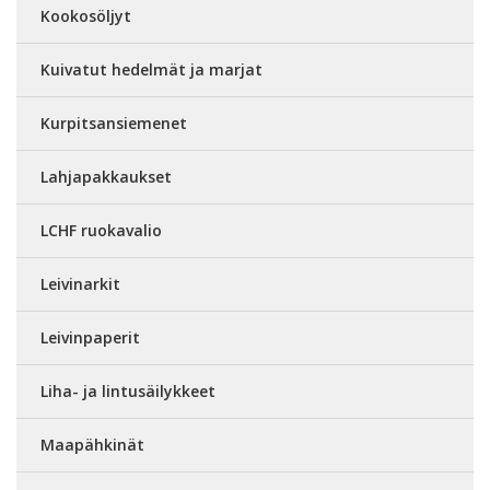
Kookosöljyt
Kuivatut hedelmät ja marjat
Kurpitsansiemenet
Lahjapakkaukset
LCHF ruokavalio
Leivinarkit
Leivinpaperit
Liha- ja lintusäilykkeet
Maapähkinät