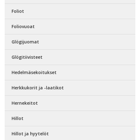
Foliot
Foliovuoat
Glögijuomat
Glögitiivisteet
Hedelmäsekoitukset
Herkkukorit ja -laatikot
Hernekeitot
Hillot
Hillot ja hyytelöt