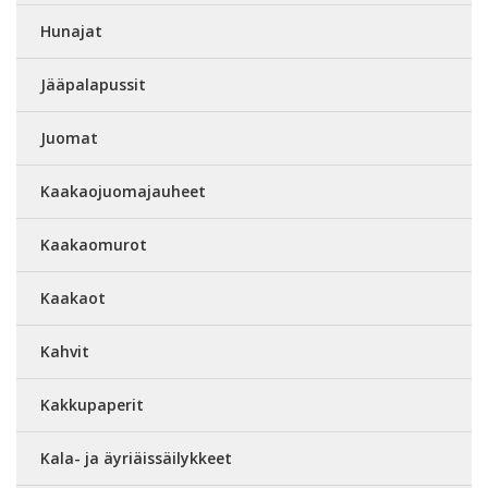
Hunajat
Jääpalapussit
Juomat
Kaakaojuomajauheet
Kaakaomurot
Kaakaot
Kahvit
Kakkupaperit
Kala- ja äyriäissäilykkeet