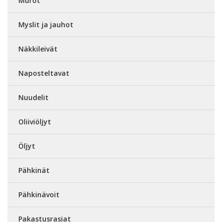
Murot
Myslit ja jauhot
Näkkileivät
Naposteltavat
Nuudelit
Oliiviöljyt
Öljyt
Pähkinät
Pähkinävoit
Pakastusrasiat