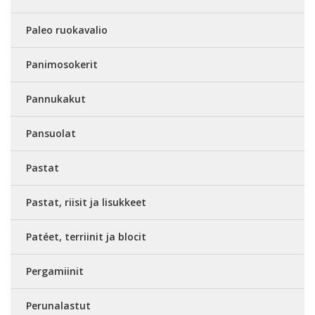
Paleo ruokavalio
Panimosokerit
Pannukakut
Pansuolat
Pastat
Pastat, riisit ja lisukkeet
Patéet, terriinit ja blocit
Pergamiinit
Perunalastut