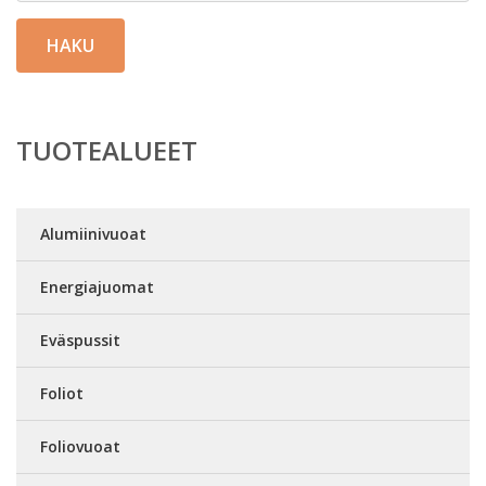
HAKU
TUOTEALUEET
Alumiinivuoat
Energiajuomat
Eväspussit
Foliot
Foliovuoat