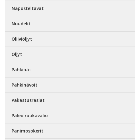
Naposteltavat
Nuudelit
Oliiviöljyt
Öljyt
Pähkinät
Pähkinävoit
Pakastusrasiat
Paleo ruokavalio
Panimosokerit