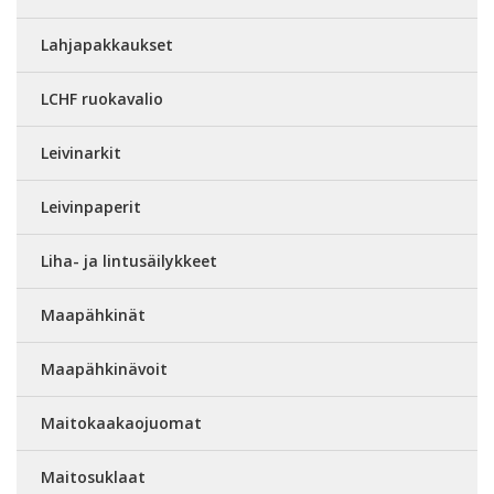
Lahjapakkaukset
LCHF ruokavalio
Leivinarkit
Leivinpaperit
Liha- ja lintusäilykkeet
Maapähkinät
Maapähkinävoit
Maitokaakaojuomat
Maitosuklaat