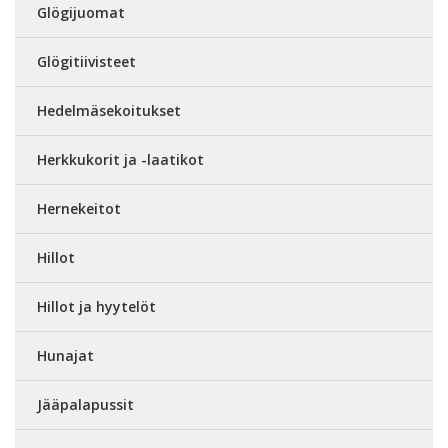
Glögijuomat
Glögitiivisteet
Hedelmäsekoitukset
Herkkukorit ja -laatikot
Hernekeitot
Hillot
Hillot ja hyytelöt
Hunajat
Jääpalapussit