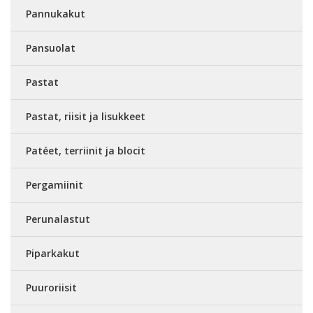
Pannukakut
Pansuolat
Pastat
Pastat, riisit ja lisukkeet
Patéet, terriinit ja blocit
Pergamiinit
Perunalastut
Piparkakut
Puuroriisit