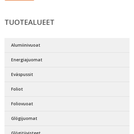
TUOTEALUEET
Alumiinivuoat
Energiajuomat
Eväspussit
Foliot
Foliovuoat
Glögijuomat
Glögitiivisteet