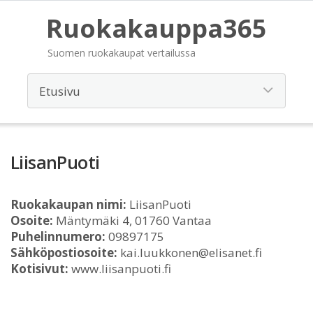
Ruokakauppa365
Suomen ruokakaupat vertailussa
LiisanPuoti
Ruokakaupan nimi:
LiisanPuoti
Osoite:
Mäntymäki 4, 01760 Vantaa
Puhelinnumero:
09897175
Sähköpostiosoite:
kai.luukkonen@elisanet.fi
Kotisivut:
www.liisanpuoti.fi