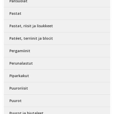
Pansuolat
Pastat
Pastat, riisit ja lisukkeet
Patéet, terriinit ja blocit
Pergamiinit
Perunalastut
Piparkakut
Puuroriisit
Puurot
Puurot ja hiutaleet