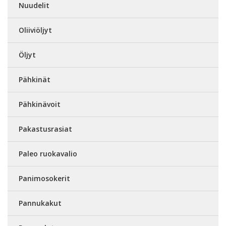
Nuudelit
Oliiviöljyt
Öljyt
Pähkinät
Pähkinävoit
Pakastusrasiat
Paleo ruokavalio
Panimosokerit
Pannukakut