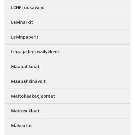
LCHF ruokavalio
Leivinarkit
Leivinpaperit
Liha- ja lintusäilykkeet
Maapähkinät
Maapähkinävoit
Maitokaakaojuomat
Maitosuklaat
Makeutus