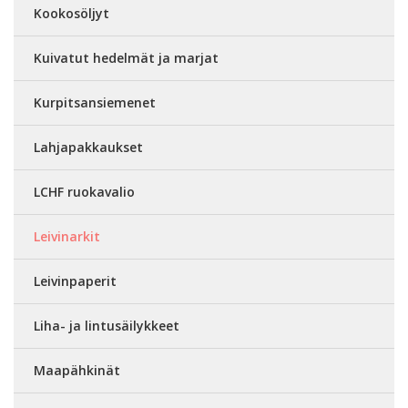
Kookosöljyt
Kuivatut hedelmät ja marjat
Kurpitsansiemenet
Lahjapakkaukset
LCHF ruokavalio
Leivinarkit
Leivinpaperit
Liha- ja lintusäilykkeet
Maapähkinät