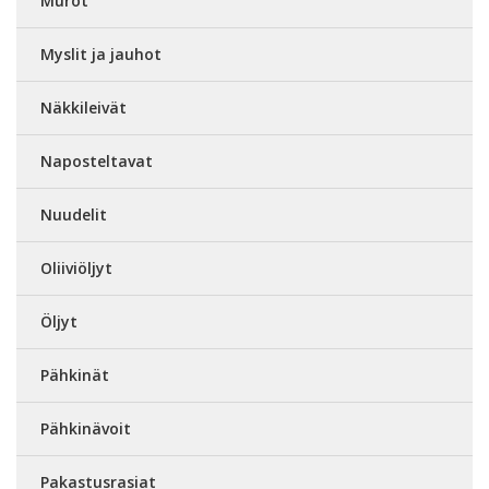
Murot
Myslit ja jauhot
Näkkileivät
Naposteltavat
Nuudelit
Oliiviöljyt
Öljyt
Pähkinät
Pähkinävoit
Pakastusrasiat