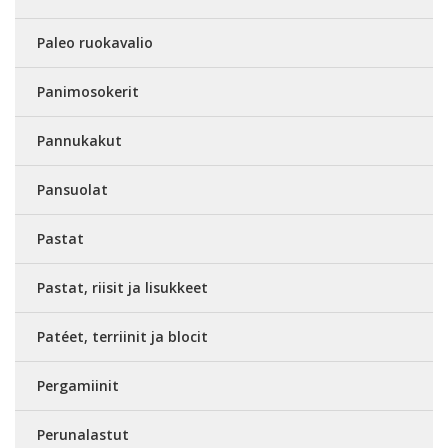
Paleo ruokavalio
Panimosokerit
Pannukakut
Pansuolat
Pastat
Pastat, riisit ja lisukkeet
Patéet, terriinit ja blocit
Pergamiinit
Perunalastut