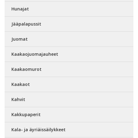
Hunajat
Jääpalapussit
Juomat
Kaakaojuomajauheet
Kaakaomurot
Kaakaot
Kahvit
Kakkupaperit
Kala- ja äyriäissäilykkeet