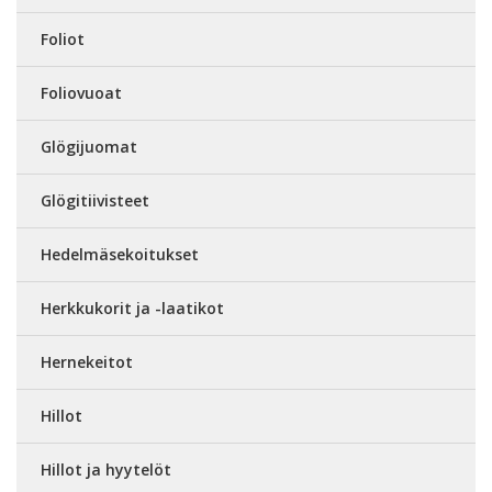
Foliot
Foliovuoat
Glögijuomat
Glögitiivisteet
Hedelmäsekoitukset
Herkkukorit ja -laatikot
Hernekeitot
Hillot
Hillot ja hyytelöt