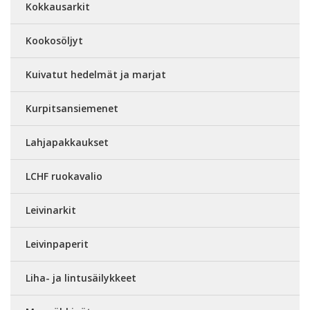
Kokkausarkit
Kookosöljyt
Kuivatut hedelmät ja marjat
Kurpitsansiemenet
Lahjapakkaukset
LCHF ruokavalio
Leivinarkit
Leivinpaperit
Liha- ja lintusäilykkeet