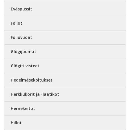
Eväspussit
Foliot
Foliovuoat
Glögijuomat
Glögitiivisteet
Hedelmäsekoitukset
Herkkukorit ja -laatikot
Hernekeitot
Hillot