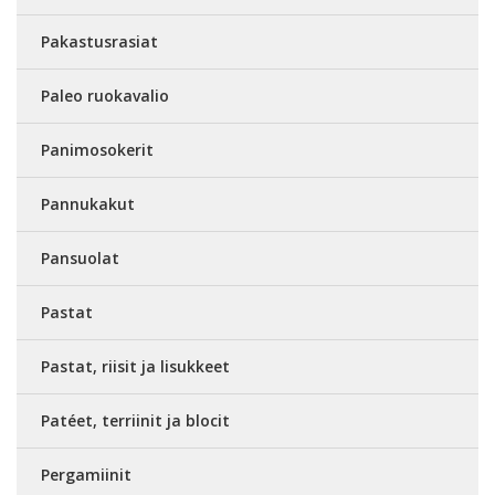
Pakastusrasiat
Paleo ruokavalio
Panimosokerit
Pannukakut
Pansuolat
Pastat
Pastat, riisit ja lisukkeet
Patéet, terriinit ja blocit
Pergamiinit