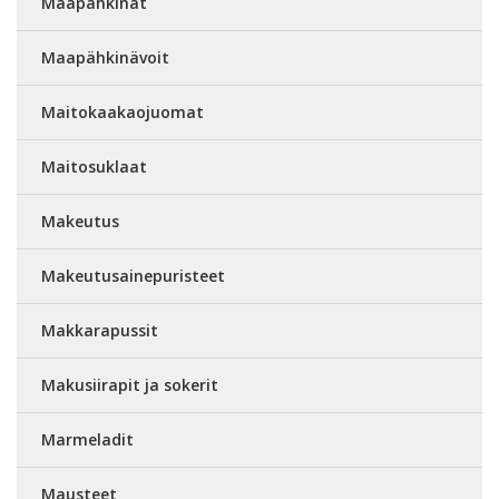
Maapähkinät
Maapähkinävoit
Maitokaakaojuomat
Maitosuklaat
Makeutus
Makeutusainepuristeet
Makkarapussit
Makusiirapit ja sokerit
Marmeladit
Mausteet