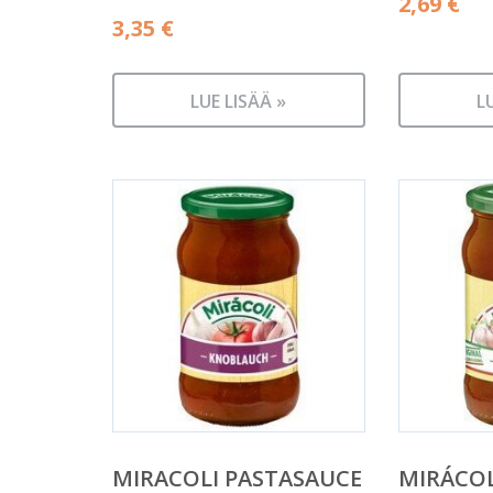
2,69
€
3,35
€
LUE LISÄÄ »
L
MIRACOLI PASTASAUCE
MIRÁCOL