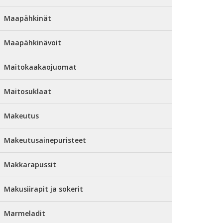
Maapähkinät
Maapähkinävoit
Maitokaakaojuomat
Maitosuklaat
Makeutus
Makeutusainepuristeet
Makkarapussit
Makusiirapit ja sokerit
Marmeladit