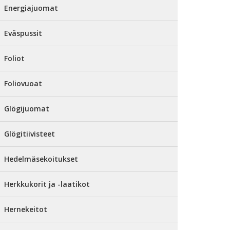
Energiajuomat
Eväspussit
Foliot
Foliovuoat
Glögijuomat
Glögitiivisteet
Hedelmäsekoitukset
Herkkukorit ja -laatikot
Hernekeitot