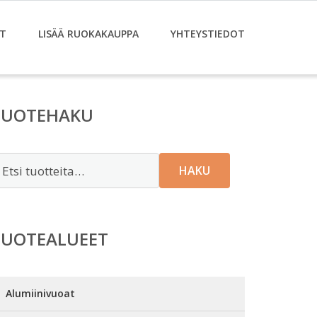
T
LISÄÄ RUOKAKAUPPA
YHTEYSTIEDOT
TUOTEHAKU
tsi:
HAKU
TUOTEALUEET
Alumiinivuoat