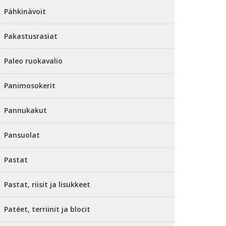
Pähkinävoit
Pakastusrasiat
Paleo ruokavalio
Panimosokerit
Pannukakut
Pansuolat
Pastat
Pastat, riisit ja lisukkeet
Patéet, terriinit ja blocit