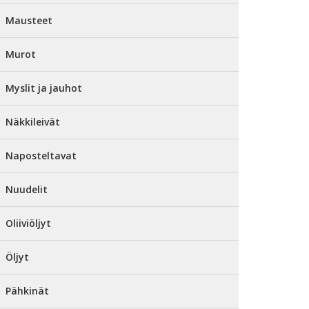
Mausteet
Murot
Myslit ja jauhot
Näkkileivät
Naposteltavat
Nuudelit
Oliiviöljyt
Öljyt
Pähkinät