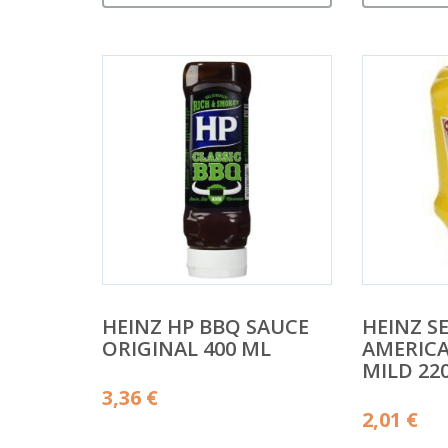
HEINZ HP BBQ SAUCE
HEINZ S
ORIGINAL 400 ML
AMERIC
MILD 22
3,36
€
2,01
€