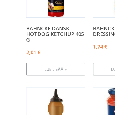
BÄHNCKE DANSK
BÄHNCK
HOTDOG KETCHUP 405
DRESSIN
G
1,74
€
2,01
€
LUE LISÄÄ »
L