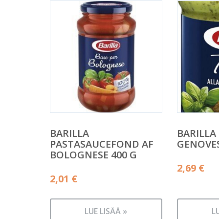
BARILLA
BARILLA
PASTASAUCEFOND AF
GENOVES
BOLOGNESE 400 G
2,69
€
2,01
€
LUE LISÄÄ »
L