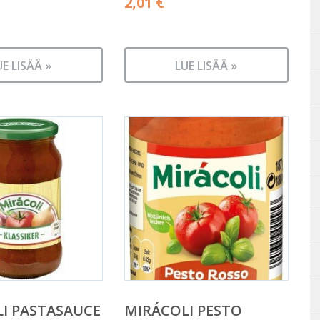
2,01
€
UE LISÄÄ »
LUE LISÄÄ »
I PASTASAUCE
MIRÁCOLI PESTO