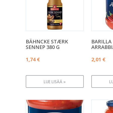
BÄHNCKE STÆRK
BARILLA
SENNEP 380 G
ARRABBI
1,74
€
2,01
€
LUE LISÄÄ »
L