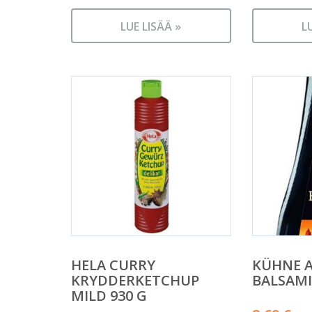
LUE LISÄÄ »
L
HELA CURRY
KÜHNE 
KRYDDERKETCHUP
BALSAMI
MILD 930 G