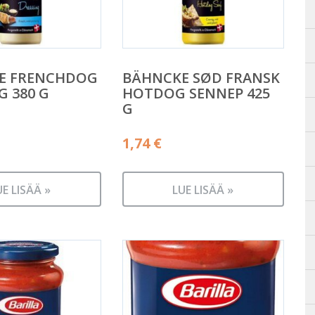
E FRENCHDOG
BÄHNCKE SØD FRANSK
G 380 G
HOTDOG SENNEP 425
G
1,74
€
UE LISÄÄ »
LUE LISÄÄ »