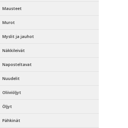
Mausteet
Murot
Myslit ja jauhot
Näkkileivät
Naposteltavat
Nuudelit
Oliiviöljyt
Öljyt
Pähkinät