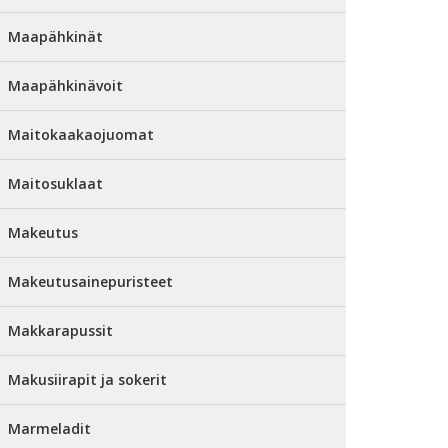
Maapähkinät
Maapähkinävoit
Maitokaakaojuomat
Maitosuklaat
Makeutus
Makeutusainepuristeet
Makkarapussit
Makusiirapit ja sokerit
Marmeladit