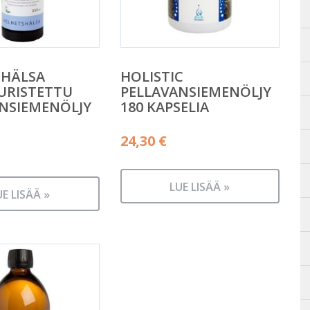
SHÄLSA
HOLISTIC
URISTETTU
PELLAVANSIEMENÖLJY
NSIEMENÖLJY
180 KAPSELIA
24,30
€
LUE LISÄÄ »
UE LISÄÄ »