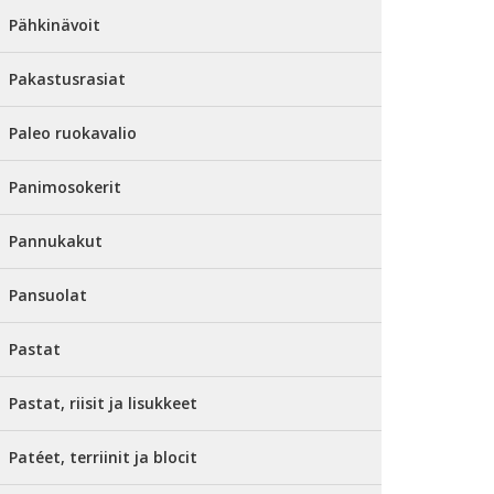
Pähkinävoit
Pakastusrasiat
Paleo ruokavalio
Panimosokerit
Pannukakut
Pansuolat
Pastat
Pastat, riisit ja lisukkeet
Patéet, terriinit ja blocit