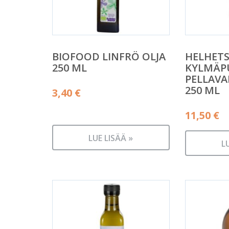
BIOFOOD LINFRÖ OLJA
HELHET
250 ML
KYLMÄP
PELLAVA
250 ML
3,40
€
11,50
€
LUE LISÄÄ »
L