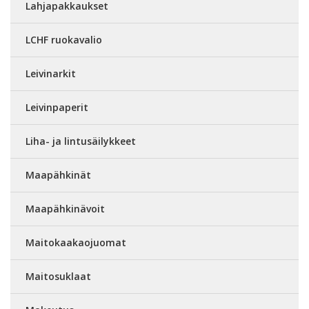
Lahjapakkaukset
LCHF ruokavalio
Leivinarkit
Leivinpaperit
Liha- ja lintusäilykkeet
Maapähkinät
Maapähkinävoit
Maitokaakaojuomat
Maitosuklaat