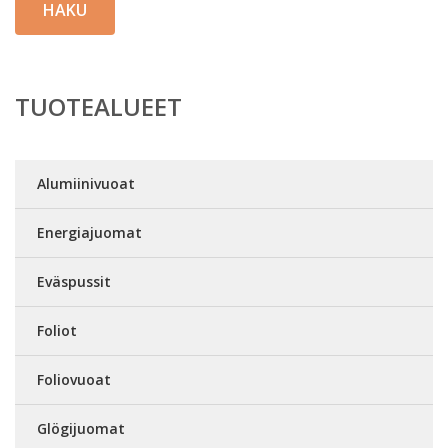
HAKU
TUOTEALUEET
Alumiinivuoat
Energiajuomat
Eväspussit
Foliot
Foliovuoat
Glögijuomat