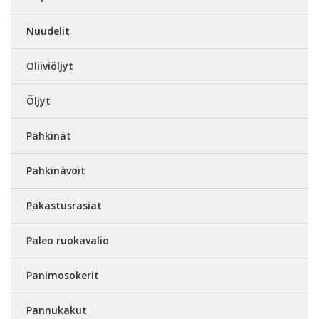
Nuudelit
Oliiviöljyt
Öljyt
Pähkinät
Pähkinävoit
Pakastusrasiat
Paleo ruokavalio
Panimosokerit
Pannukakut