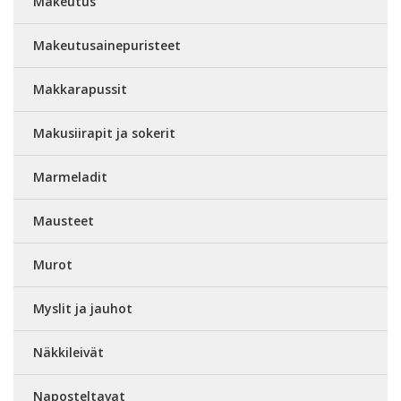
Makeutus
Makeutusainepuristeet
Makkarapussit
Makusiirapit ja sokerit
Marmeladit
Mausteet
Murot
Myslit ja jauhot
Näkkileivät
Naposteltavat