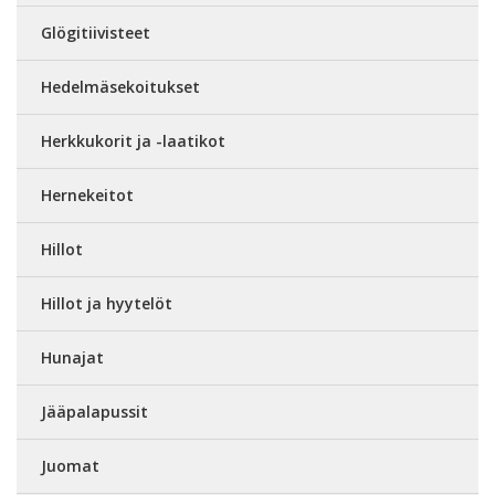
Glögitiivisteet
Hedelmäsekoitukset
Herkkukorit ja -laatikot
Hernekeitot
Hillot
Hillot ja hyytelöt
Hunajat
Jääpalapussit
Juomat