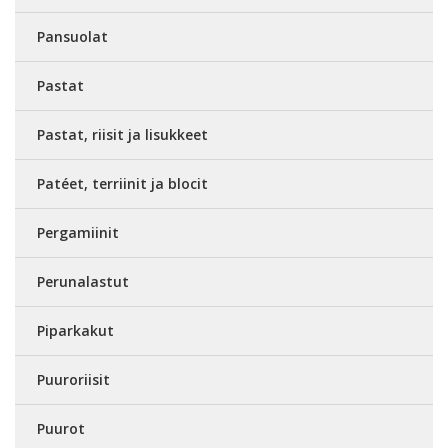
Pansuolat
Pastat
Pastat, riisit ja lisukkeet
Patéet, terriinit ja blocit
Pergamiinit
Perunalastut
Piparkakut
Puuroriisit
Puurot