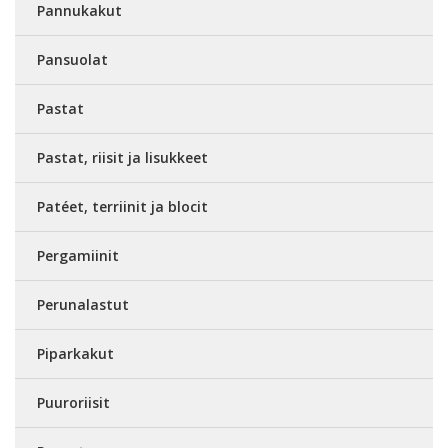
Pannukakut
Pansuolat
Pastat
Pastat, riisit ja lisukkeet
Patéet, terriinit ja blocit
Pergamiinit
Perunalastut
Piparkakut
Puuroriisit