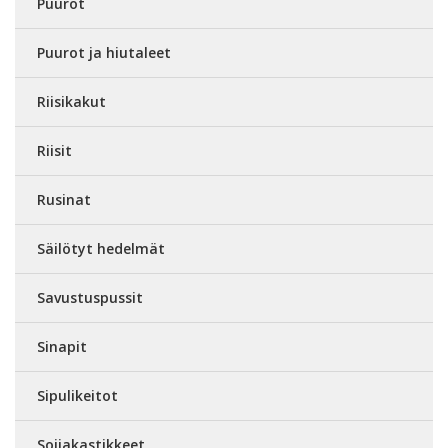
Puurot
Puurot ja hiutaleet
Riisikakut
Riisit
Rusinat
Säilötyt hedelmät
Savustuspussit
Sinapit
Sipulikeitot
Soijakastikkeet