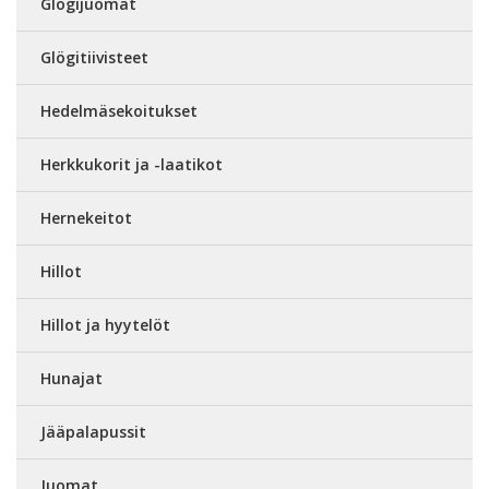
Glögijuomat
Glögitiivisteet
Hedelmäsekoitukset
Herkkukorit ja -laatikot
Hernekeitot
Hillot
Hillot ja hyytelöt
Hunajat
Jääpalapussit
Juomat