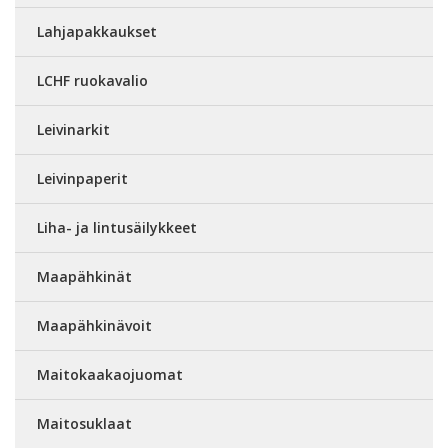
Lahjapakkaukset
LCHF ruokavalio
Leivinarkit
Leivinpaperit
Liha- ja lintusäilykkeet
Maapähkinät
Maapähkinävoit
Maitokaakaojuomat
Maitosuklaat