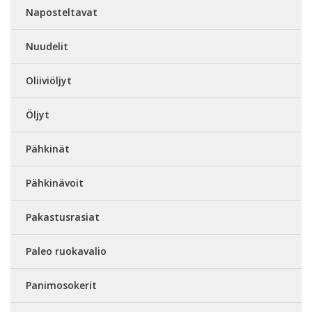
Naposteltavat
Nuudelit
Oliiviöljyt
Öljyt
Pähkinät
Pähkinävoit
Pakastusrasiat
Paleo ruokavalio
Panimosokerit