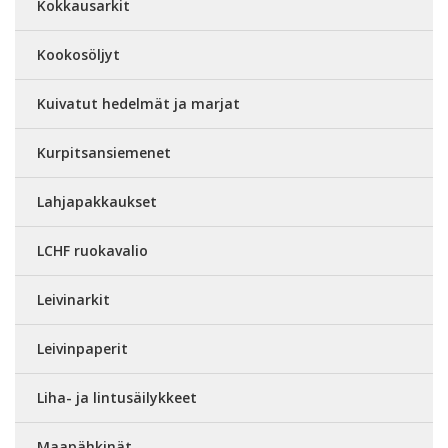
Kokkausarkit
Kookosöljyt
Kuivatut hedelmät ja marjat
Kurpitsansiemenet
Lahjapakkaukset
LCHF ruokavalio
Leivinarkit
Leivinpaperit
Liha- ja lintusäilykkeet
Maapähkinät