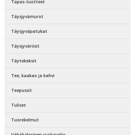
Tapas-tuotteet
Täysjyvämurot
Täysjyväpatukat
Täysjyväriisit
Täytekeksit
Tee, kaakao ja kahvi
Teepussit
Tuliset
Tuorekelmut
Vähäkalorinen ruokavalio