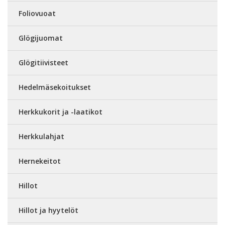
Foliovuoat
Glögijuomat
Glögitiivisteet
Hedelmäsekoitukset
Herkkukorit ja -laatikot
Herkkulahjat
Hernekeitot
Hillot
Hillot ja hyytelöt