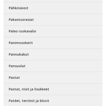
Pähkinävoit
Pakastusrasiat
Paleo ruokavalio
Panimosokerit
Pannukakut
Pansuolat
Pastat
Pastat, riisit ja lisukkeet
Patéet, terriinit ja blocit