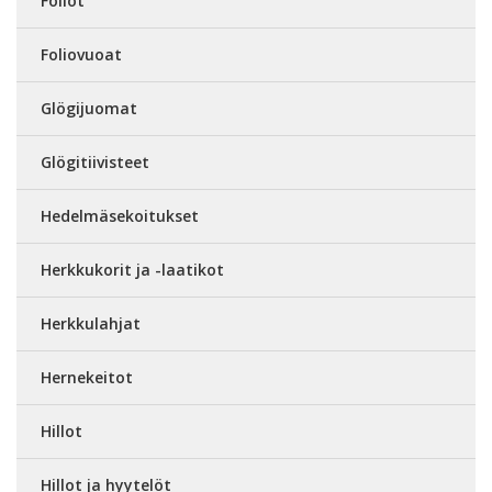
Foliot
Foliovuoat
Glögijuomat
Glögitiivisteet
Hedelmäsekoitukset
Herkkukorit ja -laatikot
Herkkulahjat
Hernekeitot
Hillot
Hillot ja hyytelöt