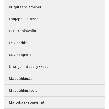
Kurpitsansiemenet
Lahjapakkaukset
LCHF ruokavalio
Leivinarkit
Leivinpaperit
Liha- ja lintusäilykkeet
Maapähkinät
Maapähkinävoit
Maitokaakaojuomat