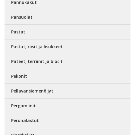
Pannukakut
Pansuolat
Pastat
Pastat, riisit ja lisukkeet
Patéet, terriinit ja blocit
Pekonit
Pellavansiemenöljyt
Pergamiinit
Perunalastut