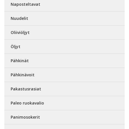
Naposteltavat
Nuudelit
Oliiviöljyt
Öljyt
Pähkinät
Pähkinävoit
Pakastusrasiat
Paleo ruokavalio
Panimosokerit