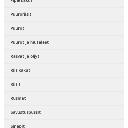
Piparkakut
Puuroriisit
Puurot
Puurot ja hiutaleet
Rasvat ja öljyt
Riisikakut
Riisit
Rusinat
Savustuspussit
Sinapit