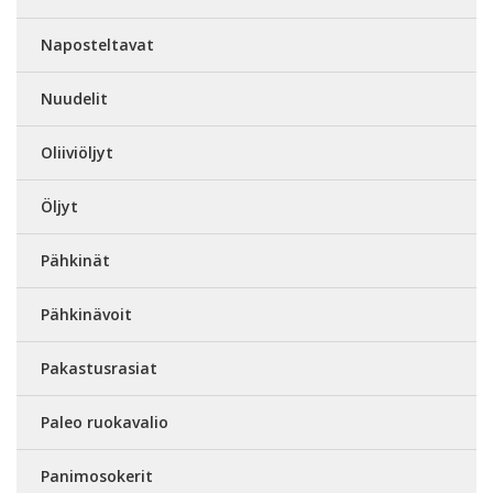
Naposteltavat
Nuudelit
Oliiviöljyt
Öljyt
Pähkinät
Pähkinävoit
Pakastusrasiat
Paleo ruokavalio
Panimosokerit