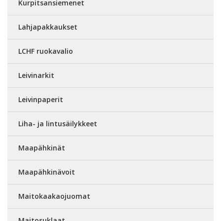
Kurpitsansiemenet
Lahjapakkaukset
LCHF ruokavalio
Leivinarkit
Leivinpaperit
Liha- ja lintusäilykkeet
Maapähkinät
Maapähkinävoit
Maitokaakaojuomat
Maitosuklaat