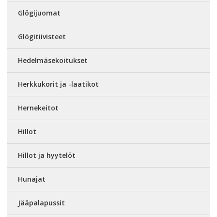
Glögijuomat
Glögitiivisteet
Hedelmäsekoitukset
Herkkukorit ja -laatikot
Hernekeitot
Hillot
Hillot ja hyytelöt
Hunajat
Jääpalapussit