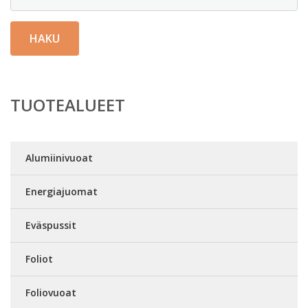
HAKU
TUOTEALUEET
Alumiinivuoat
Energiajuomat
Eväspussit
Foliot
Foliovuoat