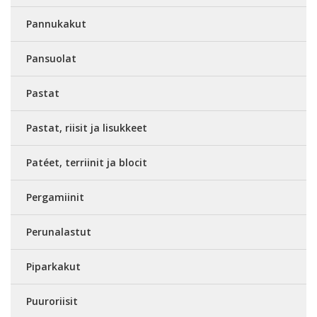
Pannukakut
Pansuolat
Pastat
Pastat, riisit ja lisukkeet
Patéet, terriinit ja blocit
Pergamiinit
Perunalastut
Piparkakut
Puuroriisit