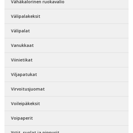
Vähäkalorinen ruokavalio
Välipalakeksit
Välipalat
Vanukkaat
Viinietikat
Viljapatukat
Virvoitusjuomat
Voileipäkeksit
Voipaperit
Yrtit, suolat ja pippurit