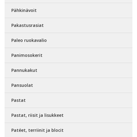
Pähkinävoit
Pakastusrasiat
Paleo ruokavalio
Panimosokerit
Pannukakut
Pansuolat
Pastat
Pastat, riisit ja lisukkeet
Patéet, terriinit ja blocit