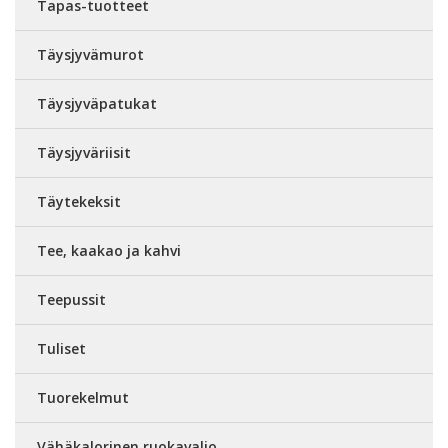
Tapas-tuotteet
Täysjyvämurot
Täysjyväpatukat
Täysjyväriisit
Täytekeksit
Tee, kaakao ja kahvi
Teepussit
Tuliset
Tuorekelmut
Vähäkalorinen ruokavalio