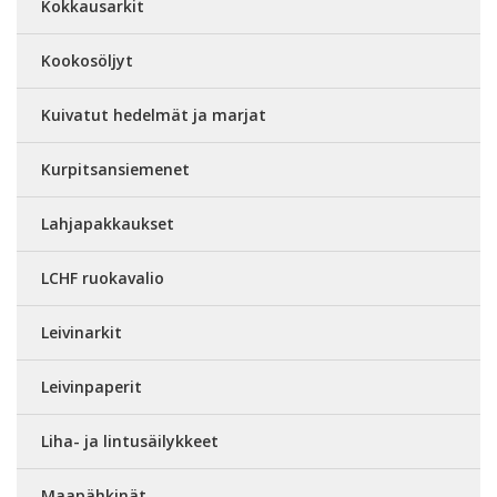
Kokkausarkit
Kookosöljyt
Kuivatut hedelmät ja marjat
Kurpitsansiemenet
Lahjapakkaukset
LCHF ruokavalio
Leivinarkit
Leivinpaperit
Liha- ja lintusäilykkeet
Maapähkinät