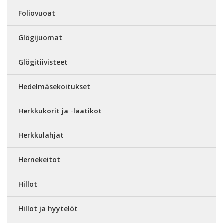
Foliovuoat
Glögijuomat
Glögitiivisteet
Hedelmäsekoitukset
Herkkukorit ja -laatikot
Herkkulahjat
Hernekeitot
Hillot
Hillot ja hyytelöt