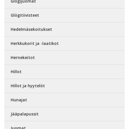
Glögijuomat
Glögitiivisteet
Hedelmäsekoitukset
Herkkukorit ja -laatikot
Hernekeitot
Hillot
Hillot ja hyytelöt
Hunajat
Jääpalapussit
Juomat