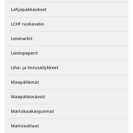
Lahjapakkaukset
LCHF ruokavalio
Leivinarkit
Leivinpaperit
Liha- ja lintusäilykkeet
Maapähkinät
Maapähkinävoit
Maitokaakaojuomat
Maitosuklaat