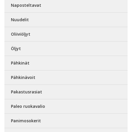
Naposteltavat
Nuudelit
Oliiviöljyt
Öljyt
Pähkinät
Pähkinävoit
Pakastusrasiat
Paleo ruokavalio
Panimosokerit