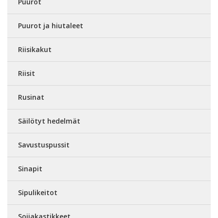
Puurot
Puurot ja hiutaleet
Riisikakut
Riisit
Rusinat
Säilötyt hedelmät
Savustuspussit
Sinapit
Sipulikeitot
Soijakastikkeet