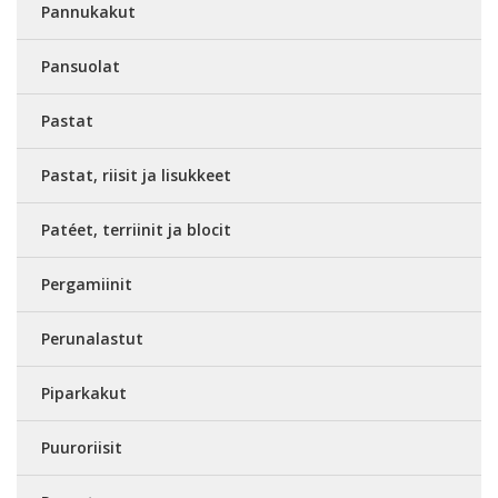
Pannukakut
Pansuolat
Pastat
Pastat, riisit ja lisukkeet
Patéet, terriinit ja blocit
Pergamiinit
Perunalastut
Piparkakut
Puuroriisit