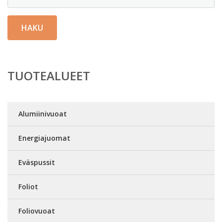
HAKU
TUOTEALUEET
Alumiinivuoat
Energiajuomat
Eväspussit
Foliot
Foliovuoat