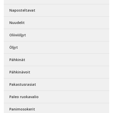
Naposteltavat
Nuudelit
Oliiviöljyt
Öljyt
Pähkinät
Pähkinävoit
Pakastusrasiat
Paleo ruokavalio
Panimosokerit