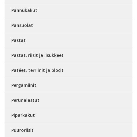
Pannukakut
Pansuolat
Pastat
Pastat, riisit ja lisukkeet
Patéet, terriinit ja blocit
Pergamiinit
Perunalastut
Piparkakut
Puuroriisit