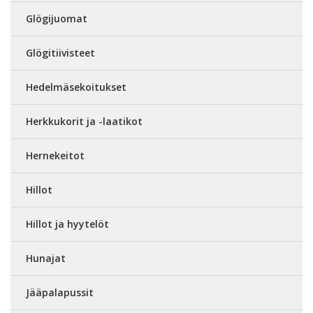
Glögijuomat
Glögitiivisteet
Hedelmäsekoitukset
Herkkukorit ja -laatikot
Hernekeitot
Hillot
Hillot ja hyytelöt
Hunajat
Jääpalapussit