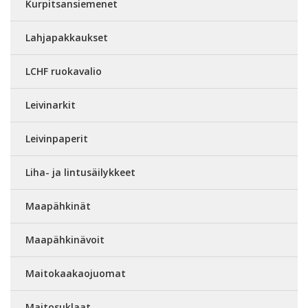
Kurpitsansiemenet
Lahjapakkaukset
LCHF ruokavalio
Leivinarkit
Leivinpaperit
Liha- ja lintusäilykkeet
Maapähkinät
Maapähkinävoit
Maitokaakaojuomat
Maitosuklaat