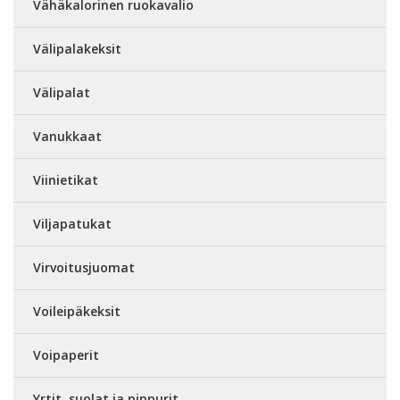
Vähäkalorinen ruokavalio
Välipalakeksit
Välipalat
Vanukkaat
Viinietikat
Viljapatukat
Virvoitusjuomat
Voileipäkeksit
Voipaperit
Yrtit, suolat ja pippurit