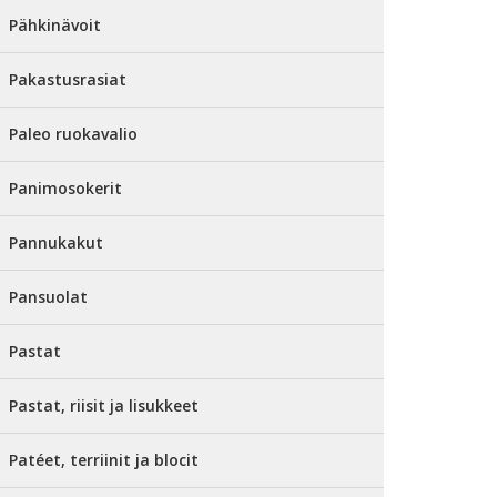
Pähkinävoit
Pakastusrasiat
Paleo ruokavalio
Panimosokerit
Pannukakut
Pansuolat
Pastat
Pastat, riisit ja lisukkeet
Patéet, terriinit ja blocit