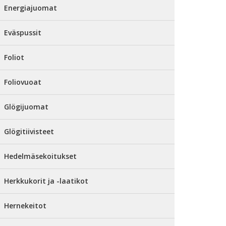
Energiajuomat
Eväspussit
Foliot
Foliovuoat
Glögijuomat
Glögitiivisteet
Hedelmäsekoitukset
Herkkukorit ja -laatikot
Hernekeitot