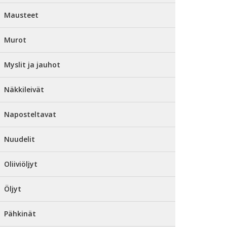
Mausteet
Murot
Myslit ja jauhot
Näkkileivät
Naposteltavat
Nuudelit
Oliiviöljyt
Öljyt
Pähkinät