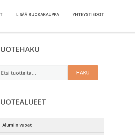
T
LISÄÄ RUOKAKAUPPA
YHTEYSTIEDOT
TUOTEHAKU
tsi:
HAKU
TUOTEALUEET
Alumiinivuoat