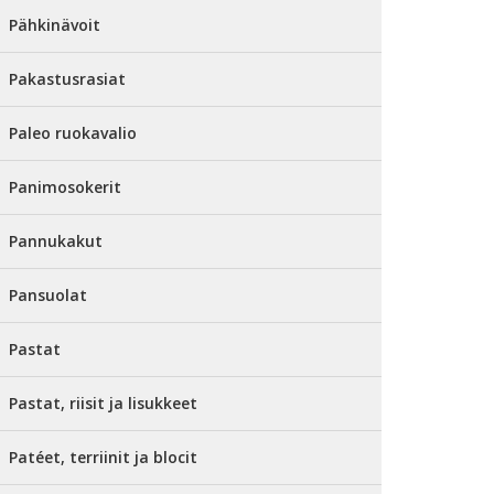
Pähkinävoit
Pakastusrasiat
Paleo ruokavalio
Panimosokerit
Pannukakut
Pansuolat
Pastat
Pastat, riisit ja lisukkeet
Patéet, terriinit ja blocit