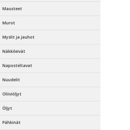
Mausteet
Murot
Myslit ja jauhot
Näkkileivät
Naposteltavat
Nuudelit
Oliiviöljyt
Öljyt
Pähkinät