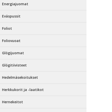
Energiajuomat
Eväspussit
Foliot
Foliovuoat
Glögijuomat
Glögitiivisteet
Hedelmäsekoitukset
Herkkukorit ja -laatikot
Hernekeitot