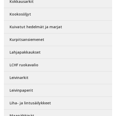
Kokkausarkit
Kookosöljyt
Kuivatut hedelmät ja marjat
Kurpitsansiemenet
Lahjapakkaukset
LCHF ruokavalio
Leivinarkit
Leivinpaperit
Liha- ja lintusäilykkeet
Maapähkinät