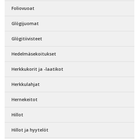
Foliovuoat
Glögijuomat
Glögitiivisteet
Hedelmäsekoitukset
Herkkukorit ja -laatikot
Herkkulahjat
Hernekeitot
Hillot
Hillot ja hyytelöt