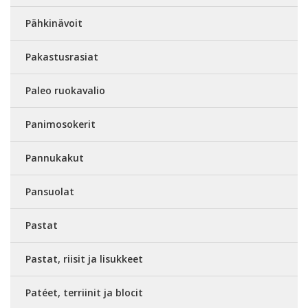
Pähkinävoit
Pakastusrasiat
Paleo ruokavalio
Panimosokerit
Pannukakut
Pansuolat
Pastat
Pastat, riisit ja lisukkeet
Patéet, terriinit ja blocit