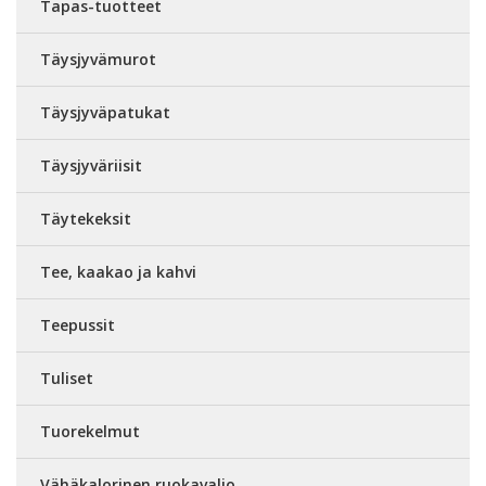
Tapas-tuotteet
Täysjyvämurot
Täysjyväpatukat
Täysjyväriisit
Täytekeksit
Tee, kaakao ja kahvi
Teepussit
Tuliset
Tuorekelmut
Vähäkalorinen ruokavalio