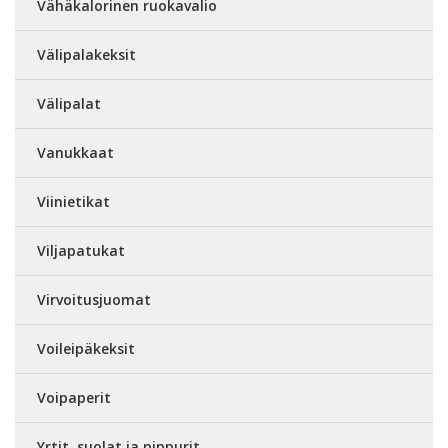
Vähäkalorinen ruokavalio
Välipalakeksit
Välipalat
Vanukkaat
Viinietikat
Viljapatukat
Virvoitusjuomat
Voileipäkeksit
Voipaperit
Yrtit, suolat ja pippurit