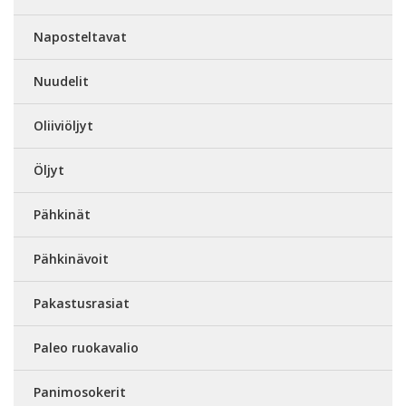
Naposteltavat
Nuudelit
Oliiviöljyt
Öljyt
Pähkinät
Pähkinävoit
Pakastusrasiat
Paleo ruokavalio
Panimosokerit