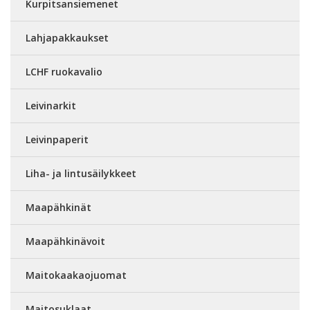
Kurpitsansiemenet
Lahjapakkaukset
LCHF ruokavalio
Leivinarkit
Leivinpaperit
Liha- ja lintusäilykkeet
Maapähkinät
Maapähkinävoit
Maitokaakaojuomat
Maitosuklaat