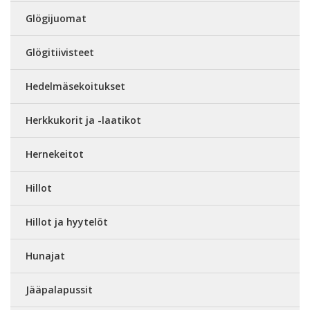
Glögijuomat
Glögitiivisteet
Hedelmäsekoitukset
Herkkukorit ja -laatikot
Hernekeitot
Hillot
Hillot ja hyytelöt
Hunajat
Jääpalapussit