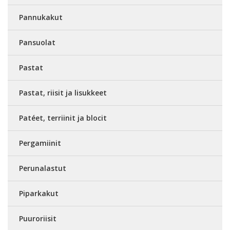
Pannukakut
Pansuolat
Pastat
Pastat, riisit ja lisukkeet
Patéet, terriinit ja blocit
Pergamiinit
Perunalastut
Piparkakut
Puuroriisit