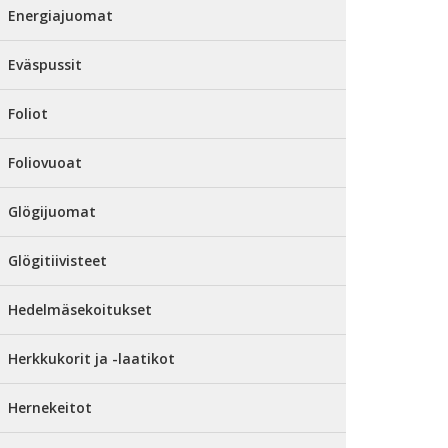
Energiajuomat
Eväspussit
Foliot
Foliovuoat
Glögijuomat
Glögitiivisteet
Hedelmäsekoitukset
Herkkukorit ja -laatikot
Hernekeitot