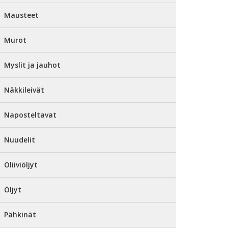
Mausteet
Murot
Myslit ja jauhot
Näkkileivät
Naposteltavat
Nuudelit
Oliiviöljyt
Öljyt
Pähkinät