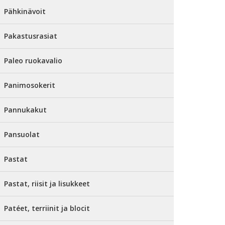
Pähkinävoit
Pakastusrasiat
Paleo ruokavalio
Panimosokerit
Pannukakut
Pansuolat
Pastat
Pastat, riisit ja lisukkeet
Patéet, terriinit ja blocit