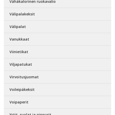
Vähäkalorinen ruokavalio
Välipalakeksit
Välipalat
Vanukkaat
Viinietikat
Viljapatukat
Virvoitusjuomat
Voileipäkeksit
Voipaperit
Yrtit, suolat ja pippurit