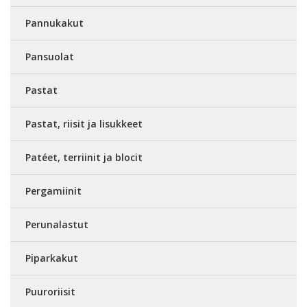
Pannukakut
Pansuolat
Pastat
Pastat, riisit ja lisukkeet
Patéet, terriinit ja blocit
Pergamiinit
Perunalastut
Piparkakut
Puuroriisit