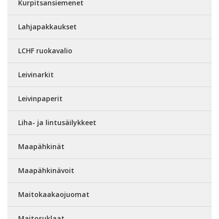
Kurpitsansiemenet
Lahjapakkaukset
LCHF ruokavalio
Leivinarkit
Leivinpaperit
Liha- ja lintusäilykkeet
Maapähkinät
Maapähkinävoit
Maitokaakaojuomat
Maitosuklaat