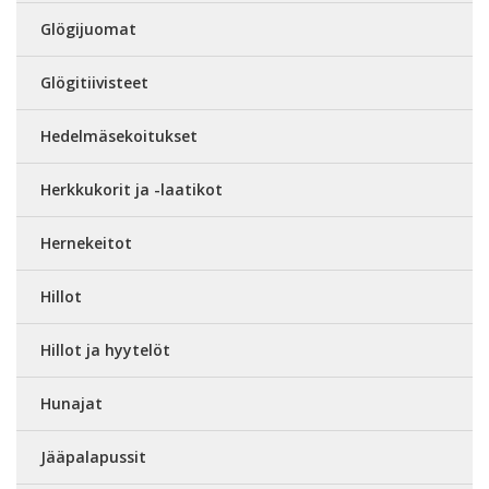
Glögijuomat
Glögitiivisteet
Hedelmäsekoitukset
Herkkukorit ja -laatikot
Hernekeitot
Hillot
Hillot ja hyytelöt
Hunajat
Jääpalapussit