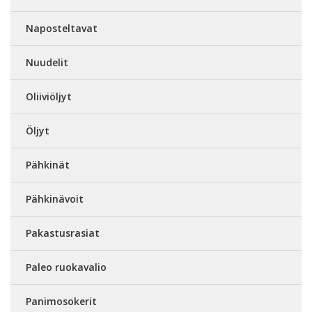
Naposteltavat
Nuudelit
Oliiviöljyt
Öljyt
Pähkinät
Pähkinävoit
Pakastusrasiat
Paleo ruokavalio
Panimosokerit