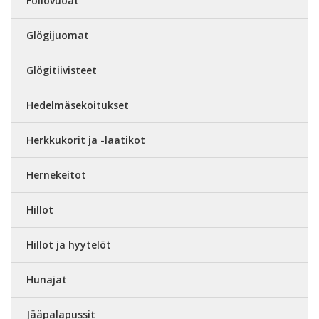
Foliovuoat
Glögijuomat
Glögitiivisteet
Hedelmäsekoitukset
Herkkukorit ja -laatikot
Hernekeitot
Hillot
Hillot ja hyytelöt
Hunajat
Jääpalapussit