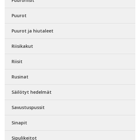
Puuroriisit
Puurot
Puurot ja hiutaleet
Riisikakut
Riisit
Rusinat
Säilötyt hedelmät
Savustuspussit
Sinapit
Sipulikeitot