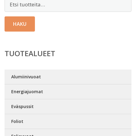
Etsi:
HAKU
TUOTEALUEET
Alumiinivuoat
Energiajuomat
Eväspussit
Foliot