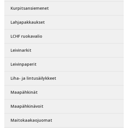
Kurpitsansiemenet
Lahjapakkaukset
LCHF ruokavalio
Leivinarkit
Leivinpaperit
Liha- ja lintusäilykkeet
Maapähkinät
Maapähkinävoit
Maitokaakaojuomat