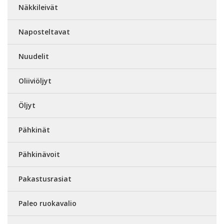
Näkkileivät
Naposteltavat
Nuudelit
Oliiviöljyt
Öljyt
Pähkinät
Pähkinävoit
Pakastusrasiat
Paleo ruokavalio