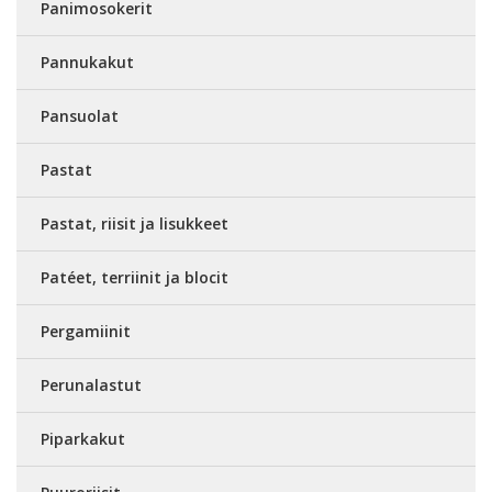
Panimosokerit
Pannukakut
Pansuolat
Pastat
Pastat, riisit ja lisukkeet
Patéet, terriinit ja blocit
Pergamiinit
Perunalastut
Piparkakut