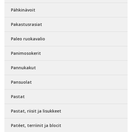
Pähkinävoit
Pakastusrasiat
Paleo ruokavalio
Panimosokerit
Pannukakut
Pansuolat
Pastat
Pastat, riisit ja lisukkeet
Patéet, terriinit ja blocit