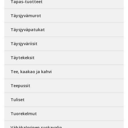
Tapas-tuotteet
Täysjyvämurot
Täysjyväpatukat
Täysjyväriisit
Täytekeksit
Tee, kaakao ja kahvi
Teepussit
Tuliset
Tuorekelmut
Vähäkalorinen ruokavalio