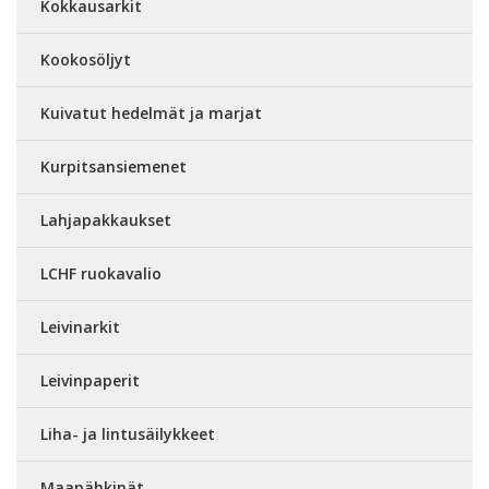
Kokkausarkit
Kookosöljyt
Kuivatut hedelmät ja marjat
Kurpitsansiemenet
Lahjapakkaukset
LCHF ruokavalio
Leivinarkit
Leivinpaperit
Liha- ja lintusäilykkeet
Maapähkinät