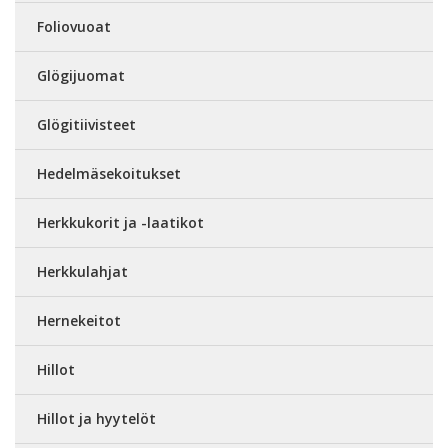
Foliovuoat
Glögijuomat
Glögitiivisteet
Hedelmäsekoitukset
Herkkukorit ja -laatikot
Herkkulahjat
Hernekeitot
Hillot
Hillot ja hyytelöt