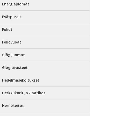
Energiajuomat
Eväspussit
Foliot
Foliovuoat
Glögijuomat
Glögitiivisteet
Hedelmäsekoitukset
Herkkukorit ja -laatikot
Hernekeitot