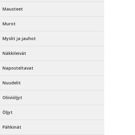
Mausteet
Murot
Myslit ja jauhot
Näkkileivät
Naposteltavat
Nuudelit
Oliiviöljyt
Öljyt
Pähkinät