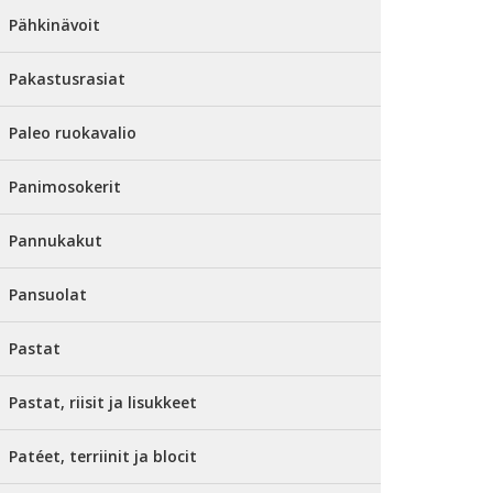
Pähkinävoit
Pakastusrasiat
Paleo ruokavalio
Panimosokerit
Pannukakut
Pansuolat
Pastat
Pastat, riisit ja lisukkeet
Patéet, terriinit ja blocit