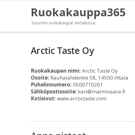
Ruokakauppa365
Suomen ruokakaupat vertailussa
Arctic Taste Oy
Ruokakaupan nimi:
Arctic Taste Oy
Osoite:
Rauhalahdentie 58, 14500 Iittala
Puhelinnumero:
0500710261
Sähköpostiosoite:
kari@malmivaara.fi
Kotisivut:
www.arctictaste.com