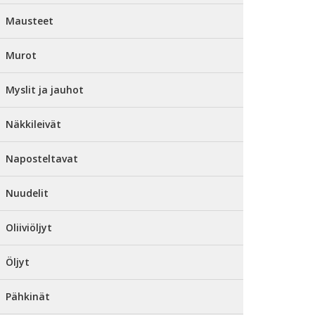
Mausteet
Murot
Myslit ja jauhot
Näkkileivät
Naposteltavat
Nuudelit
Oliiviöljyt
Öljyt
Pähkinät