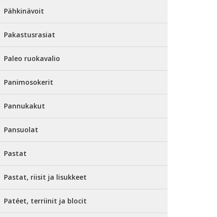
Pähkinävoit
Pakastusrasiat
Paleo ruokavalio
Panimosokerit
Pannukakut
Pansuolat
Pastat
Pastat, riisit ja lisukkeet
Patéet, terriinit ja blocit