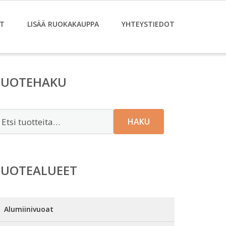
T
LISÄÄ RUOKAKAUPPA
YHTEYSTIEDOT
TUOTEHAKU
tsi:
HAKU
TUOTEALUEET
Alumiinivuoat