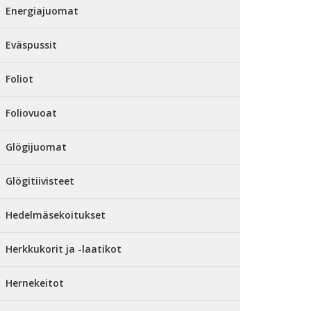
Energiajuomat
Eväspussit
Foliot
Foliovuoat
Glögijuomat
Glögitiivisteet
Hedelmäsekoitukset
Herkkukorit ja -laatikot
Hernekeitot