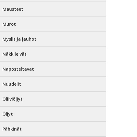
Mausteet
Murot
Myslit ja jauhot
Näkkileivät
Naposteltavat
Nuudelit
Oliiviöljyt
Öljyt
Pähkinät