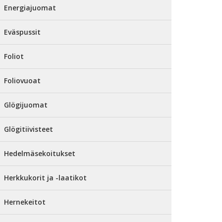
Energiajuomat
Eväspussit
Foliot
Foliovuoat
Glögijuomat
Glögitiivisteet
Hedelmäsekoitukset
Herkkukorit ja -laatikot
Hernekeitot