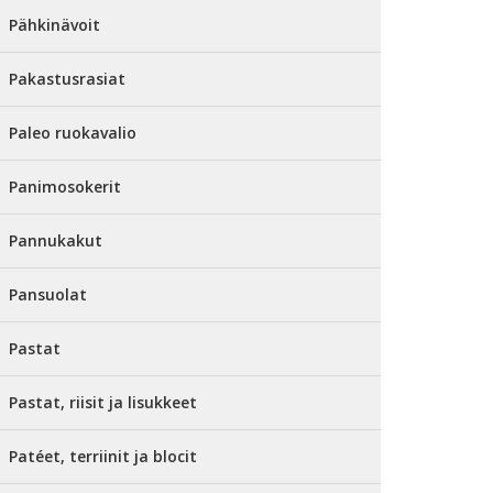
Pähkinävoit
Pakastusrasiat
Paleo ruokavalio
Panimosokerit
Pannukakut
Pansuolat
Pastat
Pastat, riisit ja lisukkeet
Patéet, terriinit ja blocit