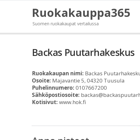
Ruokakauppa365
Suomen ruokakaupat vertailussa
Backas Puutarhakeskus
Ruokakaupan nimi:
Backas Puutarhakesk
Osoite:
Majavantie 5, 04320 Tuusula
Puhelinnumero:
0107667200
Sähköpostiosoite:
backas@backaspuutarh
Kotisivut:
www.hok.fi