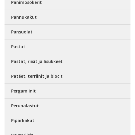
Panimosokerit
Pannukakut
Pansuolat
Pastat
Pastat, riisit ja lisukkeet
Patéet, terriinit ja blocit
Pergamiinit
Perunalastut
Piparkakut