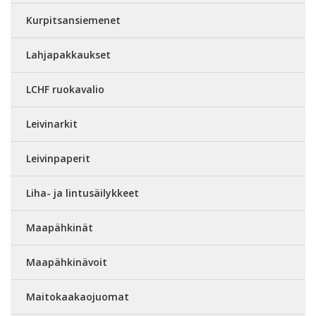
Kurpitsansiemenet
Lahjapakkaukset
LCHF ruokavalio
Leivinarkit
Leivinpaperit
Liha- ja lintusäilykkeet
Maapähkinät
Maapähkinävoit
Maitokaakaojuomat