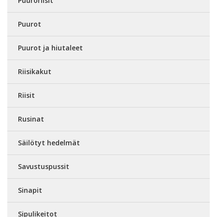
Puuroriisit
Puurot
Puurot ja hiutaleet
Riisikakut
Riisit
Rusinat
Säilötyt hedelmät
Savustuspussit
Sinapit
Sipulikeitot