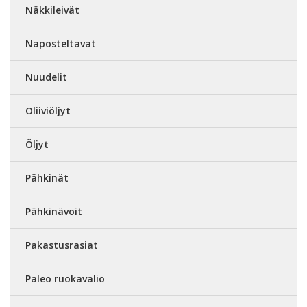
Näkkileivät
Naposteltavat
Nuudelit
Oliiviöljyt
Öljyt
Pähkinät
Pähkinävoit
Pakastusrasiat
Paleo ruokavalio