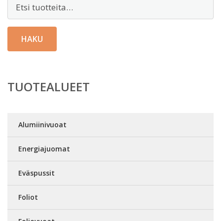
Etsi:
HAKU
TUOTEALUEET
Alumiinivuoat
Energiajuomat
Eväspussit
Foliot