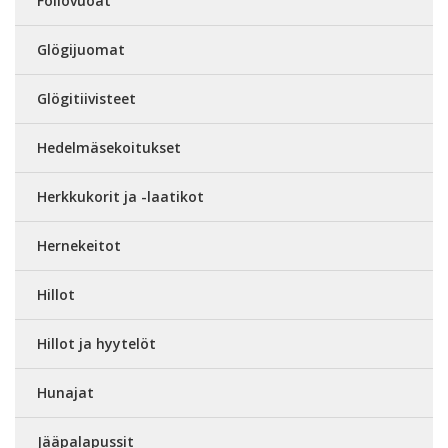
Foliovuoat
Glögijuomat
Glögitiivisteet
Hedelmäsekoitukset
Herkkukorit ja -laatikot
Hernekeitot
Hillot
Hillot ja hyytelöt
Hunajat
Jääpalapussit