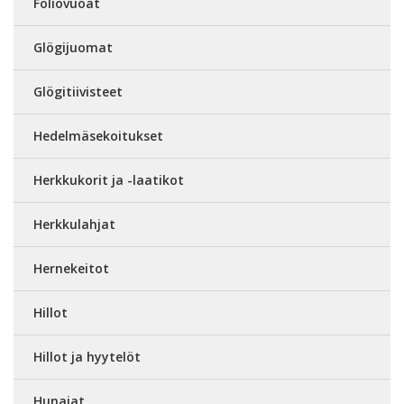
Foliovuoat
Glögijuomat
Glögitiivisteet
Hedelmäsekoitukset
Herkkukorit ja -laatikot
Herkkulahjat
Hernekeitot
Hillot
Hillot ja hyytelöt
Hunajat