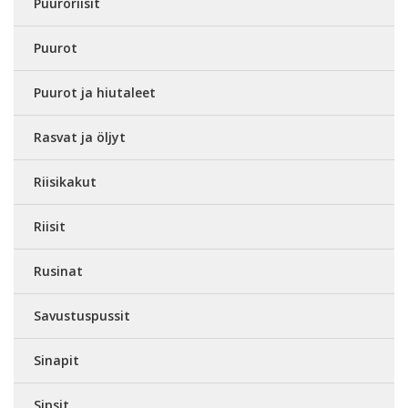
Puuroriisit
Puurot
Puurot ja hiutaleet
Rasvat ja öljyt
Riisikakut
Riisit
Rusinat
Savustuspussit
Sinapit
Sipsit