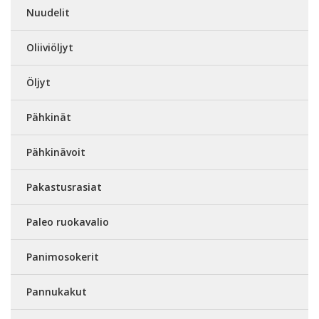
Nuudelit
Oliiviöljyt
Öljyt
Pähkinät
Pähkinävoit
Pakastusrasiat
Paleo ruokavalio
Panimosokerit
Pannukakut