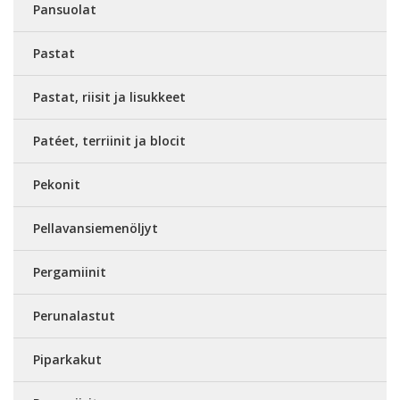
Pansuolat
Pastat
Pastat, riisit ja lisukkeet
Patéet, terriinit ja blocit
Pekonit
Pellavansiemenöljyt
Pergamiinit
Perunalastut
Piparkakut