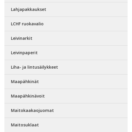
Lahjapakkaukset
LCHF ruokavalio
Leivinarkit
Leivinpaperit
Liha- ja lintusäilykkeet
Maapähkinät
Maapähkinävoit
Maitokaakaojuomat
Maitosuklaat