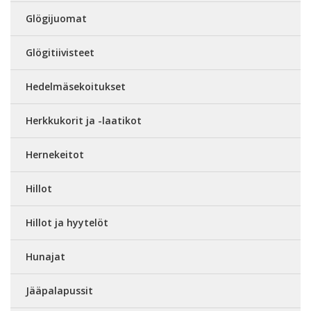
Glögijuomat
Glögitiivisteet
Hedelmäsekoitukset
Herkkukorit ja -laatikot
Hernekeitot
Hillot
Hillot ja hyytelöt
Hunajat
Jääpalapussit