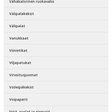
Vähäkalorinen ruokavalio
Välipalakeksit
Välipalat
Vanukkaat
Viinietikat
Viljapatukat
Virvoitusjuomat
Voileipäkeksit
Voipaperit
Yrtit, suolat ja pippurit