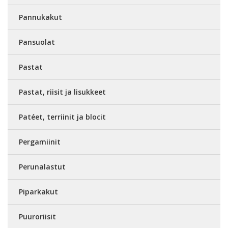
Pannukakut
Pansuolat
Pastat
Pastat, riisit ja lisukkeet
Patéet, terriinit ja blocit
Pergamiinit
Perunalastut
Piparkakut
Puuroriisit