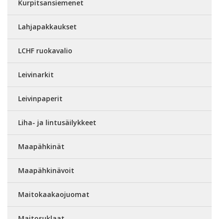
Kurpitsansiemenet
Lahjapakkaukset
LCHF ruokavalio
Leivinarkit
Leivinpaperit
Liha- ja lintusäilykkeet
Maapähkinät
Maapähkinävoit
Maitokaakaojuomat
Maitosuklaat