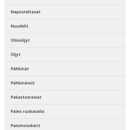
Naposteltavat
Nuudelit
Oliiviöljyt
Öljyt
Pähkinät
Pähkinävoit
Pakastusrasiat
Paleo ruokavalio
Panimosokerit