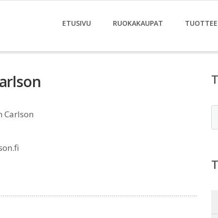
ETUSIVU
RUOKAKAUPAT
TUOTTEE
arlson
E
n Carlson
on.fi