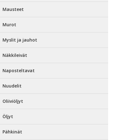
Mausteet
Murot
Myslit ja jauhot
Näkkileivät
Naposteltavat
Nuudelit
Oliiviöljyt
Öljyt
Pähkinät