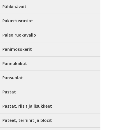
Pähkinävoit
Pakastusrasiat
Paleo ruokavalio
Panimosokerit
Pannukakut
Pansuolat
Pastat
Pastat, riisit ja lisukkeet
Patéet, terriinit ja blocit