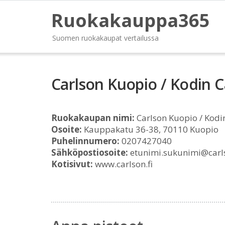
Ruokakauppa365
Suomen ruokakaupat vertailussa
Carlson Kuopio / Kodin C
Ruokakaupan nimi:
Carlson Kuopio / Kodi
Osoite:
Kauppakatu 36-38, 70110 Kuopio
Puhelinnumero:
0207427040
Sähköpostiosoite:
etunimi.sukunimi@carls
Kotisivut:
www.carlson.fi