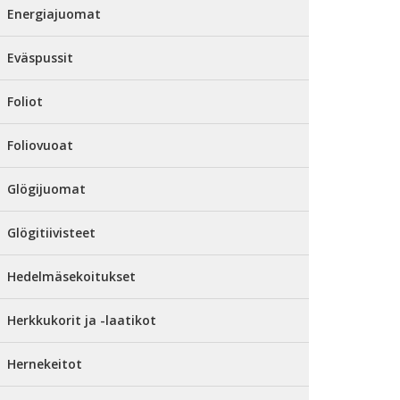
Energiajuomat
Eväspussit
Foliot
Foliovuoat
Glögijuomat
Glögitiivisteet
Hedelmäsekoitukset
Herkkukorit ja -laatikot
Hernekeitot