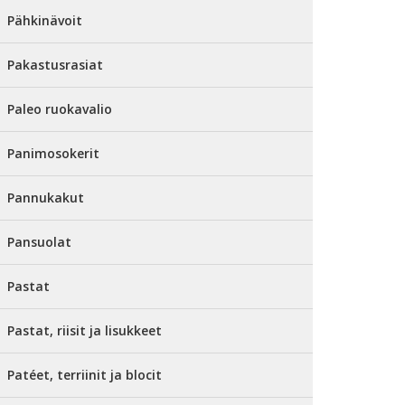
Pähkinävoit
Pakastusrasiat
Paleo ruokavalio
Panimosokerit
Pannukakut
Pansuolat
Pastat
Pastat, riisit ja lisukkeet
Patéet, terriinit ja blocit