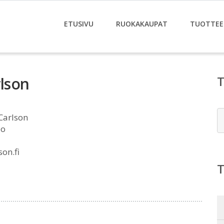
ETUSIVU
RUOKAKAUPAT
TUOTTEE
rlson
E
Carlson
io
on.fi