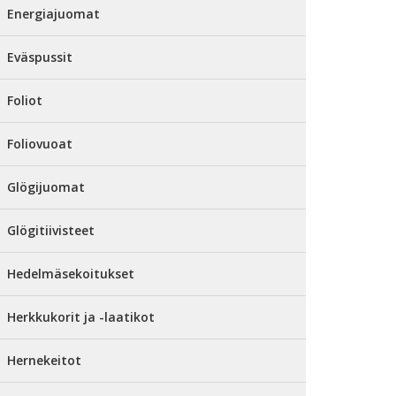
Energiajuomat
Eväspussit
Foliot
Foliovuoat
Glögijuomat
Glögitiivisteet
Hedelmäsekoitukset
Herkkukorit ja -laatikot
Hernekeitot