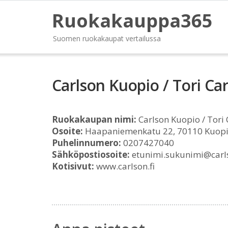
Ruokakauppa365
Suomen ruokakaupat vertailussa
Carlson Kuopio / Tori Ca
Ruokakaupan nimi:
Carlson Kuopio / Tori 
Osoite:
Haapaniemenkatu 22, 70110 Kuop
Puhelinnumero:
0207427040
Sähköpostiosoite:
etunimi.sukunimi@carls
Kotisivut:
www.carlson.fi