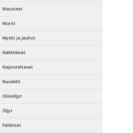
Mausteet
Murot
Myslit ja jauhot
Näkkileivät
Naposteltavat
Nuudelit
Oliiviöljyt
Öljyt
Pähkinät