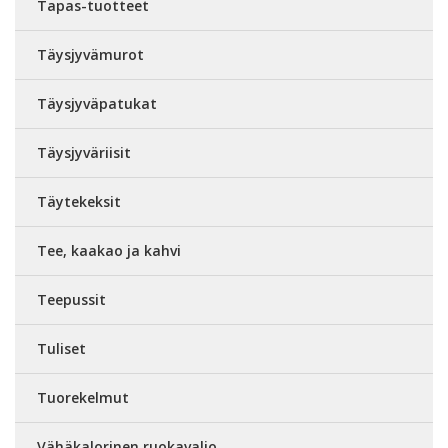
Tapas-tuotteet
Täysjyvämurot
Täysjyväpatukat
Täysjyväriisit
Täytekeksit
Tee, kaakao ja kahvi
Teepussit
Tuliset
Tuorekelmut
Vähäkalorinen ruokavalio