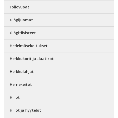
Foliovuoat
Glögijuomat
Glögitiivisteet
Hedelmäsekoitukset
Herkkukorit ja -laatikot
Herkkulahjat
Hernekeitot
Hillot
Hillot ja hyytelöt