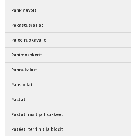
Pähkinävoit
Pakastusrasiat
Paleo ruokavalio
Panimosokerit
Pannukakut
Pansuolat
Pastat
Pastat, riisit ja lisukkeet
Patéet, terriinit ja blocit