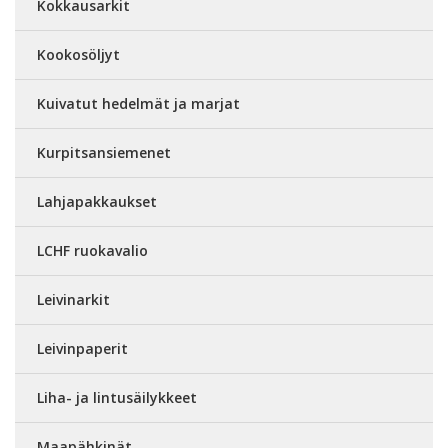
Kokkausarkit
Kookosöljyt
Kuivatut hedelmät ja marjat
Kurpitsansiemenet
Lahjapakkaukset
LCHF ruokavalio
Leivinarkit
Leivinpaperit
Liha- ja lintusäilykkeet
Maapähkinät