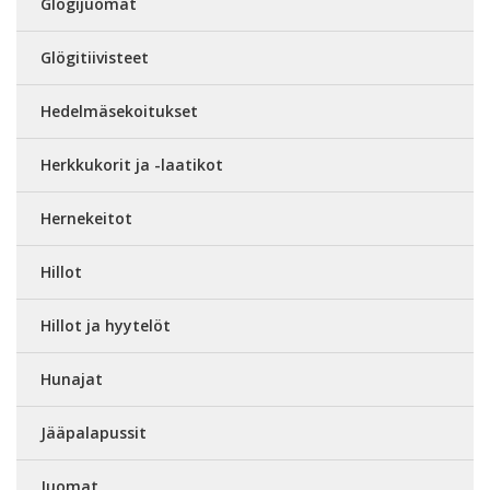
Glögijuomat
Glögitiivisteet
Hedelmäsekoitukset
Herkkukorit ja -laatikot
Hernekeitot
Hillot
Hillot ja hyytelöt
Hunajat
Jääpalapussit
Juomat