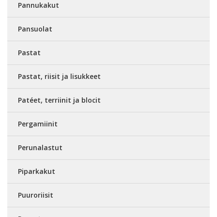
Pannukakut
Pansuolat
Pastat
Pastat, riisit ja lisukkeet
Patéet, terriinit ja blocit
Pergamiinit
Perunalastut
Piparkakut
Puuroriisit