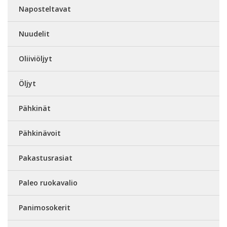
Naposteltavat
Nuudelit
Oliiviöljyt
Öljyt
Pähkinät
Pähkinävoit
Pakastusrasiat
Paleo ruokavalio
Panimosokerit