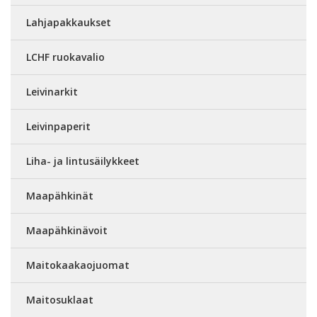
Lahjapakkaukset
LCHF ruokavalio
Leivinarkit
Leivinpaperit
Liha- ja lintusäilykkeet
Maapähkinät
Maapähkinävoit
Maitokaakaojuomat
Maitosuklaat