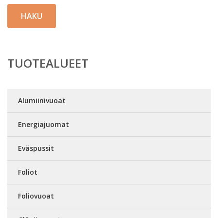
HAKU
TUOTEALUEET
Alumiinivuoat
Energiajuomat
Eväspussit
Foliot
Foliovuoat