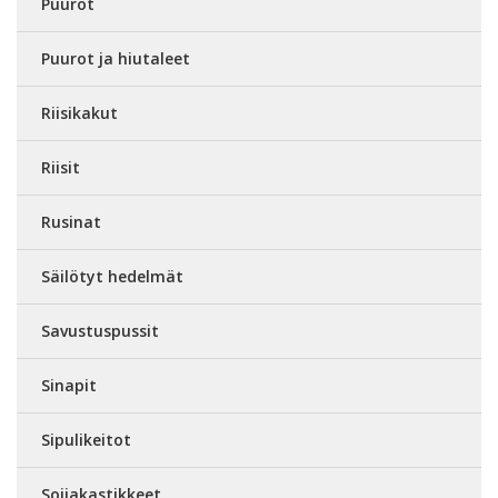
Puurot
Puurot ja hiutaleet
Riisikakut
Riisit
Rusinat
Säilötyt hedelmät
Savustuspussit
Sinapit
Sipulikeitot
Soijakastikkeet