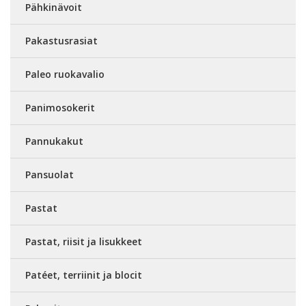
Pähkinävoit
Pakastusrasiat
Paleo ruokavalio
Panimosokerit
Pannukakut
Pansuolat
Pastat
Pastat, riisit ja lisukkeet
Patéet, terriinit ja blocit