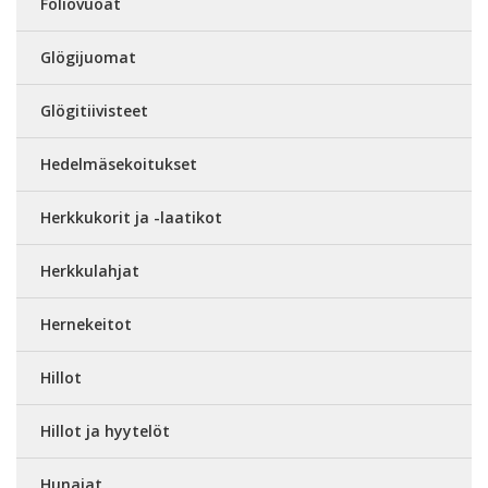
Foliovuoat
Glögijuomat
Glögitiivisteet
Hedelmäsekoitukset
Herkkukorit ja -laatikot
Herkkulahjat
Hernekeitot
Hillot
Hillot ja hyytelöt
Hunajat