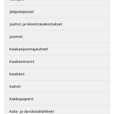
Jääpalapussit
Jauhot ja leivontasekoitukset
Juomat
Kaakaojuomajauheet
Kaakaomurot
Kaakaot
Kahvit
Kakkupaperit
Kala- ja äyriäissäilykkeet