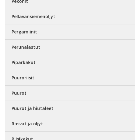
Pekonit
Pellavansiemenöljyt
Pergamiinit
Perunalastut
Piparkakut
Puuroriisit
Puurot
Puurot ja hiutaleet
Rasvat ja öljyt
Riisikakut