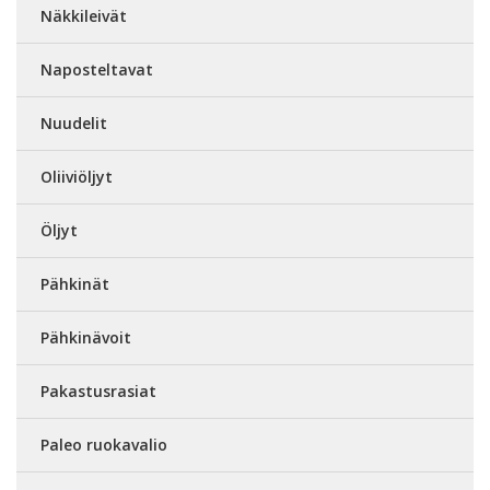
Näkkileivät
Naposteltavat
Nuudelit
Oliiviöljyt
Öljyt
Pähkinät
Pähkinävoit
Pakastusrasiat
Paleo ruokavalio