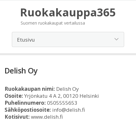
Ruokakauppa365
Suomen ruokakaupat vertailussa
Delish Oy
Ruokakaupan nimi:
Delish Oy
Osoite:
Yrjönkatu 4 A 2, 00120 Helsinki
Puhelinnumero:
0505555653
Sähköpostiosoite:
info@delish.fi
Kotisivut:
www.delish.fi