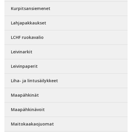
Kurpitsansiemenet
Lahjapakkaukset
LCHF ruokavalio
Leivinarkit
Leivinpaperit
Liha- ja lintusäilykkeet
Maapähkinät
Maapähkinävoit
Maitokaakaojuomat