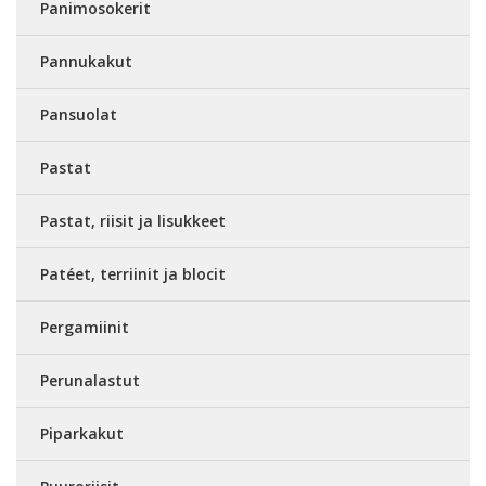
Panimosokerit
Pannukakut
Pansuolat
Pastat
Pastat, riisit ja lisukkeet
Patéet, terriinit ja blocit
Pergamiinit
Perunalastut
Piparkakut