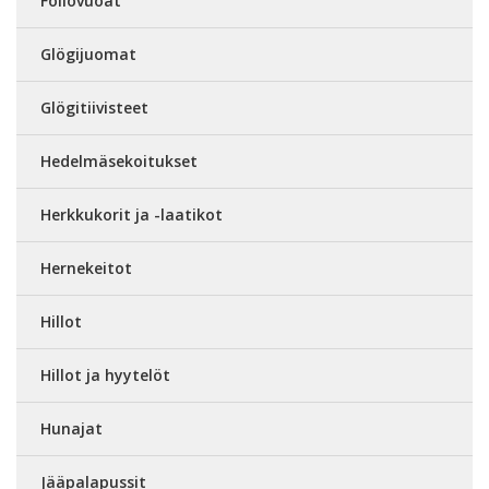
Foliovuoat
Glögijuomat
Glögitiivisteet
Hedelmäsekoitukset
Herkkukorit ja -laatikot
Hernekeitot
Hillot
Hillot ja hyytelöt
Hunajat
Jääpalapussit