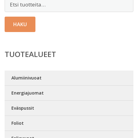
Etsi:
HAKU
TUOTEALUEET
Alumiinivuoat
Energiajuomat
Eväspussit
Foliot