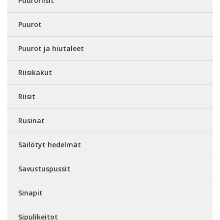
Puuroriisit
Puurot
Puurot ja hiutaleet
Riisikakut
Riisit
Rusinat
Säilötyt hedelmät
Savustuspussit
Sinapit
Sipulikeitot