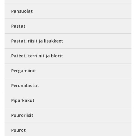
Pansuolat
Pastat
Pastat, riisit ja lisukkeet
Patéet, terriinit ja blocit
Pergamiinit
Perunalastut
Piparkakut
Puuroriisit
Puurot