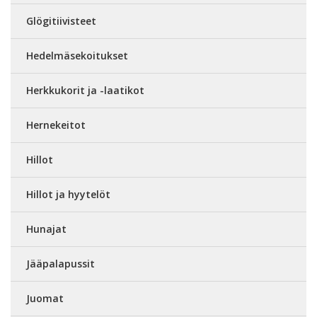
Glögitiivisteet
Hedelmäsekoitukset
Herkkukorit ja -laatikot
Hernekeitot
Hillot
Hillot ja hyytelöt
Hunajat
Jääpalapussit
Juomat