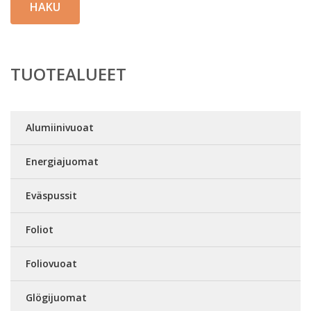
HAKU
TUOTEALUEET
Alumiinivuoat
Energiajuomat
Eväspussit
Foliot
Foliovuoat
Glögijuomat