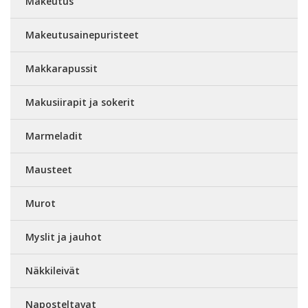
Makeutus
Makeutusainepuristeet
Makkarapussit
Makusiirapit ja sokerit
Marmeladit
Mausteet
Murot
Myslit ja jauhot
Näkkileivät
Naposteltavat