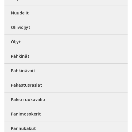
Nuudelit
Oliiviöljyt
Öljyt
Pähkinät
Pähkinävoit
Pakastusrasiat
Paleo ruokavalio
Panimosokerit
Pannukakut