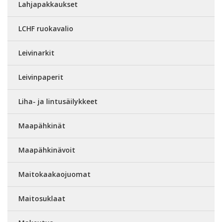
Lahjapakkaukset
LCHF ruokavalio
Leivinarkit
Leivinpaperit
Liha- ja lintusäilykkeet
Maapähkinät
Maapähkinävoit
Maitokaakaojuomat
Maitosuklaat