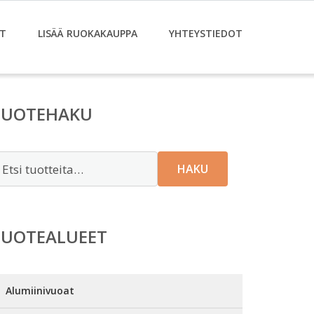
T
LISÄÄ RUOKAKAUPPA
YHTEYSTIEDOT
TUOTEHAKU
tsi:
HAKU
TUOTEALUEET
Alumiinivuoat