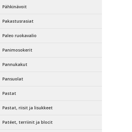
Pähkinävoit
Pakastusrasiat
Paleo ruokavalio
Panimosokerit
Pannukakut
Pansuolat
Pastat
Pastat, riisit ja lisukkeet
Patéet, terriinit ja blocit