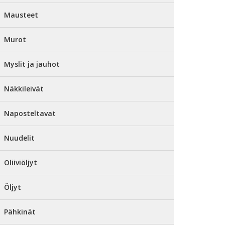
Mausteet
Murot
Myslit ja jauhot
Näkkileivät
Naposteltavat
Nuudelit
Oliiviöljyt
Öljyt
Pähkinät