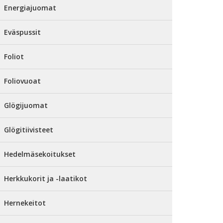
Energiajuomat
Eväspussit
Foliot
Foliovuoat
Glögijuomat
Glögitiivisteet
Hedelmäsekoitukset
Herkkukorit ja -laatikot
Hernekeitot