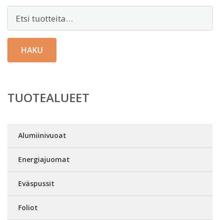
Etsi:
HAKU
TUOTEALUEET
Alumiinivuoat
Energiajuomat
Eväspussit
Foliot