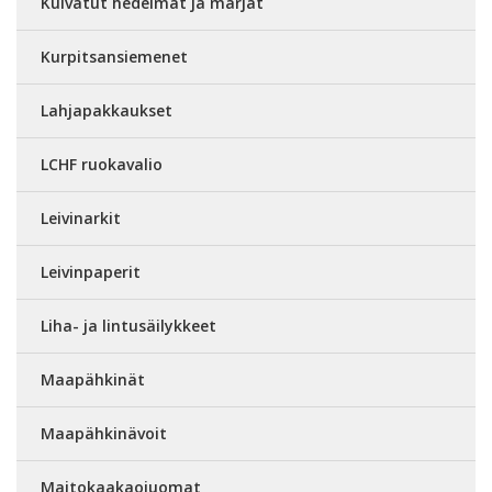
Kuivatut hedelmät ja marjat
Kurpitsansiemenet
Lahjapakkaukset
LCHF ruokavalio
Leivinarkit
Leivinpaperit
Liha- ja lintusäilykkeet
Maapähkinät
Maapähkinävoit
Maitokaakaojuomat