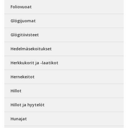
Foliovuoat
Glögijuomat
Glögitiivisteet
Hedelmäsekoitukset
Herkkukorit ja -laatikot
Hernekeitot
Hillot
Hillot ja hyytelöt
Hunajat