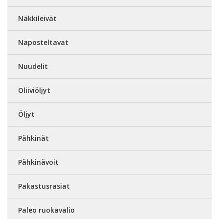
Näkkileivät
Naposteltavat
Nuudelit
Oliiviöljyt
Öljyt
Pähkinät
Pähkinävoit
Pakastusrasiat
Paleo ruokavalio