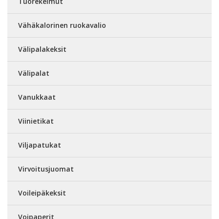
Tuorekelmut
Vähäkalorinen ruokavalio
Välipalakeksit
Välipalat
Vanukkaat
Viinietikat
Viljapatukat
Virvoitusjuomat
Voileipäkeksit
Voipaperit