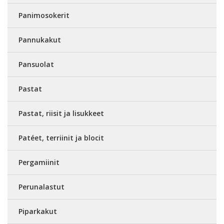
Panimosokerit
Pannukakut
Pansuolat
Pastat
Pastat, riisit ja lisukkeet
Patéet, terriinit ja blocit
Pergamiinit
Perunalastut
Piparkakut