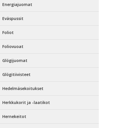
Energiajuomat
Eväspussit
Foliot
Foliovuoat
Glögijuomat
Glögitiivisteet
Hedelmäsekoitukset
Herkkukorit ja -laatikot
Hernekeitot