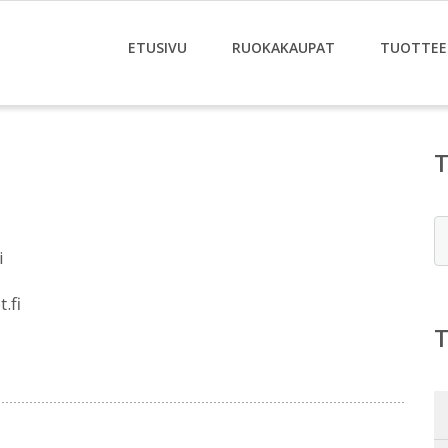
ETUSIVU
RUOKAKAUPAT
TUOTTEE
E
i
.fi