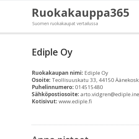
Ruokakauppa365
Suomen ruokakaupat vertailussa
Ediple Oy
Ruokakaupan nimi:
Ediple Oy
Osoite:
Teollisuuskatu 33, 44150 Äänekosk
Puhelinnumero:
014515480
Sähköpostiosoite:
arto.vidgren@ediple.inet
Kotisivut:
www.ediple.fi