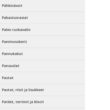
Pähkinävoit
Pakastusrasiat
Paleo ruokavalio
Panimosokerit
Pannukakut
Pansuolat
Pastat
Pastat, riisit ja lisukkeet
Patéet, terriinit ja blocit