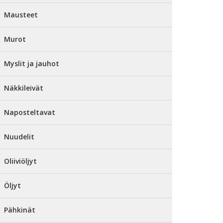
Mausteet
Murot
Myslit ja jauhot
Näkkileivät
Naposteltavat
Nuudelit
Oliiviöljyt
Öljyt
Pähkinät