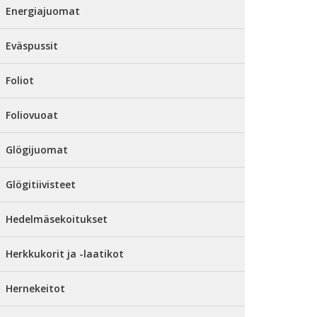
Energiajuomat
Eväspussit
Foliot
Foliovuoat
Glögijuomat
Glögitiivisteet
Hedelmäsekoitukset
Herkkukorit ja -laatikot
Hernekeitot