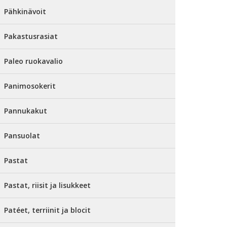
Pähkinävoit
Pakastusrasiat
Paleo ruokavalio
Panimosokerit
Pannukakut
Pansuolat
Pastat
Pastat, riisit ja lisukkeet
Patéet, terriinit ja blocit