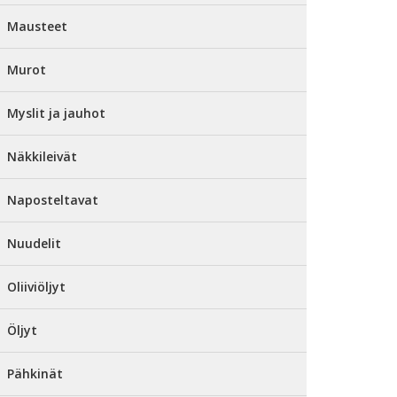
Mausteet
Murot
Myslit ja jauhot
Näkkileivät
Naposteltavat
Nuudelit
Oliiviöljyt
Öljyt
Pähkinät