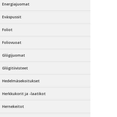
Energiajuomat
Eväspussit
Foliot
Foliovuoat
Glögijuomat
Glögitiivisteet
Hedelmäsekoitukset
Herkkukorit ja -laatikot
Hernekeitot