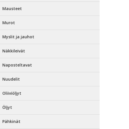
Mausteet
Murot
Myslit ja jauhot
Näkkileivät
Naposteltavat
Nuudelit
Oliiviöljyt
Öljyt
Pähkinät