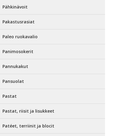
Pähkinävoit
Pakastusrasiat
Paleo ruokavalio
Panimosokerit
Pannukakut
Pansuolat
Pastat
Pastat, riisit ja lisukkeet
Patéet, terriinit ja blocit