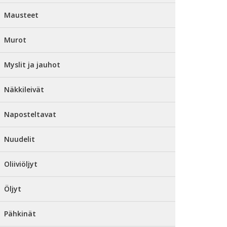
Mausteet
Murot
Myslit ja jauhot
Näkkileivät
Naposteltavat
Nuudelit
Oliiviöljyt
Öljyt
Pähkinät