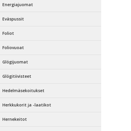
Energiajuomat
Eväspussit
Foliot
Foliovuoat
Glögijuomat
Glögitiivisteet
Hedelmäsekoitukset
Herkkukorit ja -laatikot
Hernekeitot