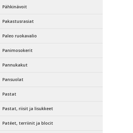
Pähkinävoit
Pakastusrasiat
Paleo ruokavalio
Panimosokerit
Pannukakut
Pansuolat
Pastat
Pastat, riisit ja lisukkeet
Patéet, terriinit ja blocit