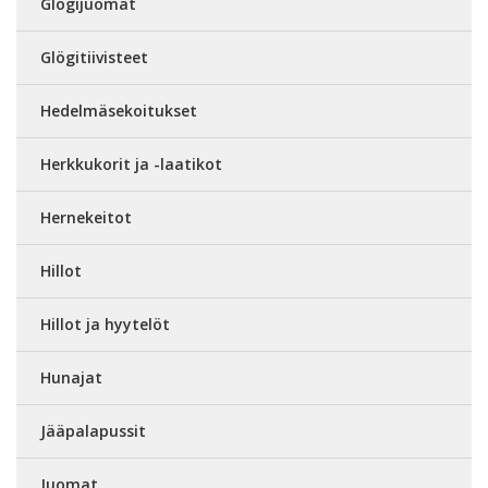
Glögijuomat
Glögitiivisteet
Hedelmäsekoitukset
Herkkukorit ja -laatikot
Hernekeitot
Hillot
Hillot ja hyytelöt
Hunajat
Jääpalapussit
Juomat