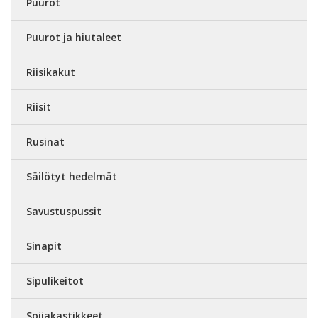
Puurot
Puurot ja hiutaleet
Riisikakut
Riisit
Rusinat
Säilötyt hedelmät
Savustuspussit
Sinapit
Sipulikeitot
Soijakastikkeet