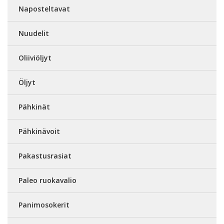
Naposteltavat
Nuudelit
Oliiviöljyt
Öljyt
Pähkinät
Pähkinävoit
Pakastusrasiat
Paleo ruokavalio
Panimosokerit