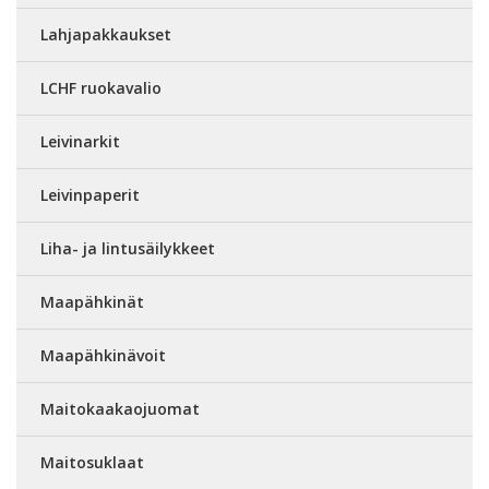
Lahjapakkaukset
LCHF ruokavalio
Leivinarkit
Leivinpaperit
Liha- ja lintusäilykkeet
Maapähkinät
Maapähkinävoit
Maitokaakaojuomat
Maitosuklaat