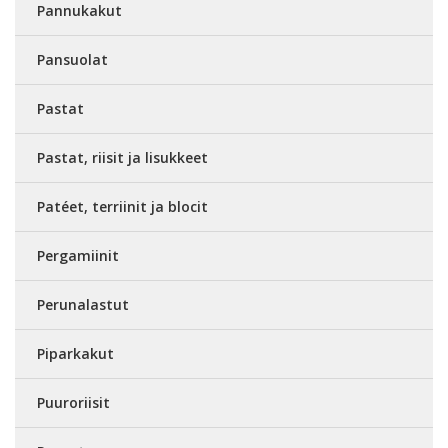
Pannukakut
Pansuolat
Pastat
Pastat, riisit ja lisukkeet
Patéet, terriinit ja blocit
Pergamiinit
Perunalastut
Piparkakut
Puuroriisit