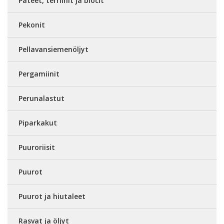
Patéet, terriinit ja blocit
Pekonit
Pellavansiemenöljyt
Pergamiinit
Perunalastut
Piparkakut
Puuroriisit
Puurot
Puurot ja hiutaleet
Rasvat ja öljyt