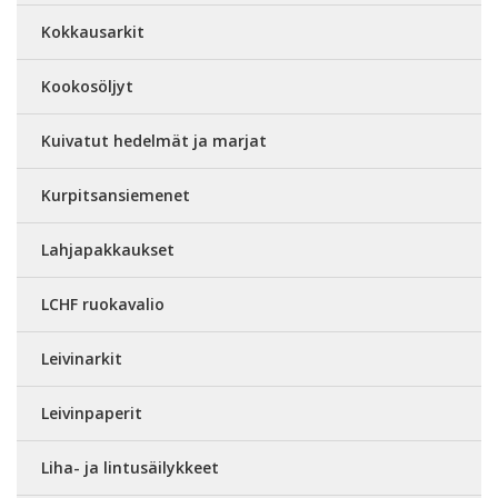
Kokkausarkit
Kookosöljyt
Kuivatut hedelmät ja marjat
Kurpitsansiemenet
Lahjapakkaukset
LCHF ruokavalio
Leivinarkit
Leivinpaperit
Liha- ja lintusäilykkeet