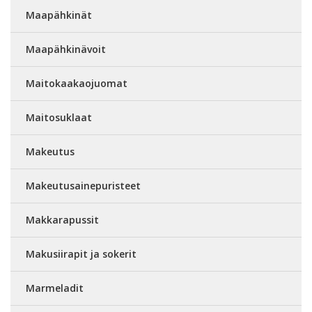
Maapähkinät
Maapähkinävoit
Maitokaakaojuomat
Maitosuklaat
Makeutus
Makeutusainepuristeet
Makkarapussit
Makusiirapit ja sokerit
Marmeladit