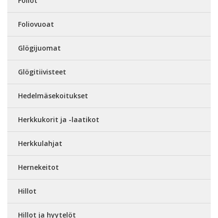
Foliot
Foliovuoat
Glögijuomat
Glögitiivisteet
Hedelmäsekoitukset
Herkkukorit ja -laatikot
Herkkulahjat
Hernekeitot
Hillot
Hillot ja hyytelöt