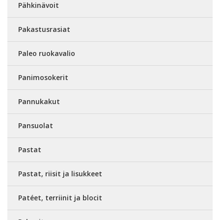
Pähkinävoit
Pakastusrasiat
Paleo ruokavalio
Panimosokerit
Pannukakut
Pansuolat
Pastat
Pastat, riisit ja lisukkeet
Patéet, terriinit ja blocit