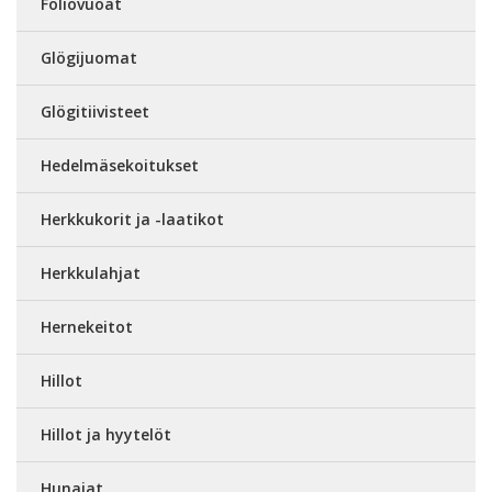
Foliovuoat
Glögijuomat
Glögitiivisteet
Hedelmäsekoitukset
Herkkukorit ja -laatikot
Herkkulahjat
Hernekeitot
Hillot
Hillot ja hyytelöt
Hunajat