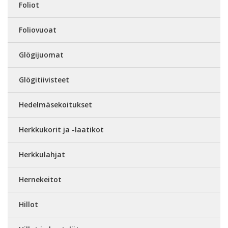
Foliot
Foliovuoat
Glögijuomat
Glögitiivisteet
Hedelmäsekoitukset
Herkkukorit ja -laatikot
Herkkulahjat
Hernekeitot
Hillot