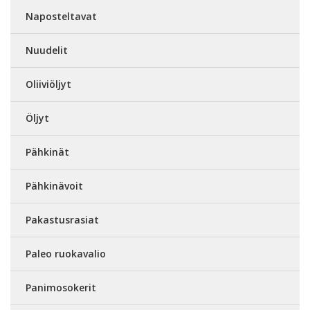
Naposteltavat
Nuudelit
Oliiviöljyt
Öljyt
Pähkinät
Pähkinävoit
Pakastusrasiat
Paleo ruokavalio
Panimosokerit