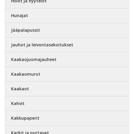
Hillot ja hyytelöt
Hunajat
Jääpalapussit
Jauhot ja leivontasekoitukset
Kaakaojuomajauheet
Kaakaomurot
Kaakaot
Kahvit
Kakkupaperit
Karkit ja purtavat