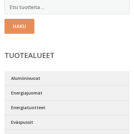
Etsi:
HAKU
TUOTEALUEET
Alumiinivuoat
Energiajuomat
Energiatuotteet
Eväspussit