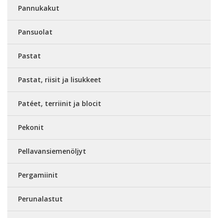
Pannukakut
Pansuolat
Pastat
Pastat, riisit ja lisukkeet
Patéet, terriinit ja blocit
Pekonit
Pellavansiemenöljyt
Pergamiinit
Perunalastut