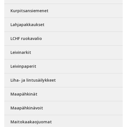
Kurpitsansiemenet
Lahjapakkaukset
LCHF ruokavalio
Leivinarkit
Leivinpaperit
Liha- ja lintusäilykkeet
Maapähkinät
Maapähkinävoit
Maitokaakaojuomat